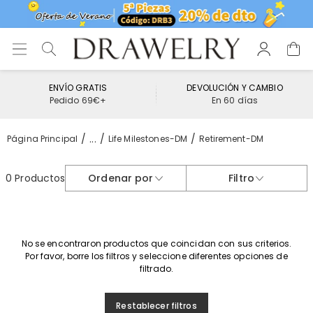
ENVÍO GRATIS
DEVOLUCIÓN Y CAMBIO
Pedido 69€+
En 60 días
...
Página Principal
Life Milestones-DM
Retirement-DM
0 Productos
Ordenar por
Filtro
No se encontraron productos que coincidan con sus criterios.
Por favor, borre los filtros y seleccione diferentes opciones de
filtrado.
Restablecer filtros