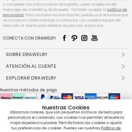
y completar las instrucciones de registro, usted acepta recibir
mensajes de marketing de Drawelry. También acepta la
política de
privacidad
. Para cancelar su suscripción, puede usar el enlace que
se incluye en cada mensaje o contactar con nuestro equipo de
atención al cliente para obtener ayuda con el proceso.
CONECTA CON DRAWELRY
SOBRE DRAWELRY
Sobre nosotros
ATENCIÓN AL CLIENTE
Contacta con nosotros
Envío y entrega
EXPLORAR DRAWELRY
política de privacidad
Métodos de pago
Términos y condiciones
Drawelry Prime
Nuestros métodos de pago
Devolución en 60 días
Preguntas frecuentes
Programa de Recompensas
Cómo cuidar
Política de cookies
Nuestras Cookies
Utilizamos cookies, que son pequeños archivos de texto para
Nuestros socios de entrega
personalizar el contenido. Las cookies nos permiten ofrecerle la
mejor experiencia posible. Permite todas las cookies o ajusta
tus preferencias de cookies. Puedes ver nuestras
Política de