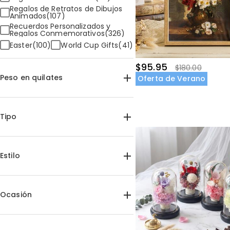
Regalos de Retratos de Dibujos
Animados(107)
Recuerdos Personalizados y
Regalos Conmemorativos(326)
Easter(100)
World Cup Gifts(41)
$95.95
$180.00
Peso en quilates
Oferta de Verano
Tipo
Jewelry(2357)
Home & Living(3439)
Estilo
Apparel(1255)
Decoración Artística(2)
Ocasión
Cumpleaños(2260)