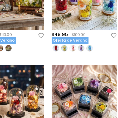
$49.95
$110.00
$100.00
 Verano
Oferta de Verano