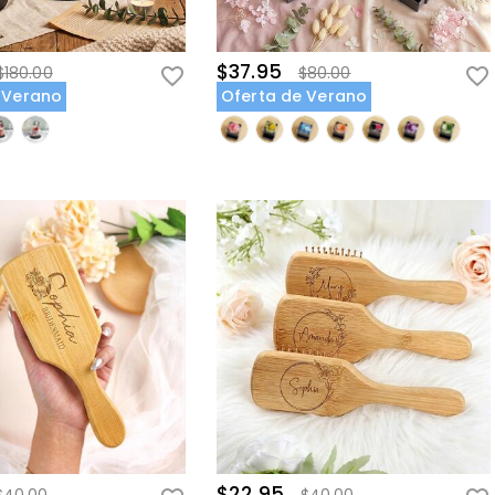
$37.95
$180.00
$80.00
 Verano
Oferta de Verano
$22.95