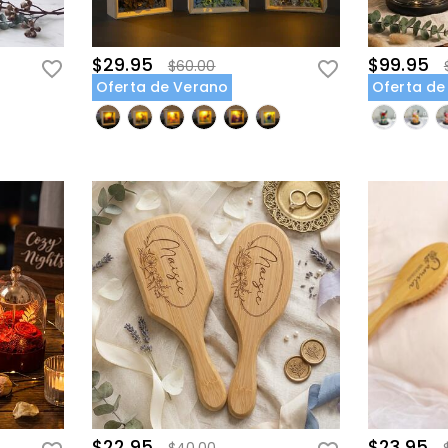
$29.95
$99.95
$60.00
Oferta de Verano
Oferta de
$22.95
$23.95