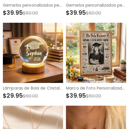
Gemelos personalizados personalizados con nombre inicial y dos letras, diseño artístico, regalo perfecto para él
Gemelos personalizados personalizados con su propio patrón, diseño de logotipo, subir foto, regalo creativo para él
$39.95
$39.95
$80.00
$80.00
Lámparas de Bola de Cristal Personalizadas Personalizables con Nombre y Año Regalo Perfecto de Graduación para Amigos
Marco de Foto Personalizado Diseño de Periódico con Artículos Aleatorios Mejor Regalo para Graduación
$29.95
$39.95
$60.00
$80.00