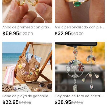
Anillo de promesa con grabado personalizado regalo elegante para parejas
Anillo personalizado con piedra natal y grabado interior. Regalo conmemorativo para mamá.
$59.95
$32.95
$120.00
$60.00
Bolso de playa de ganchillo con flores personalizadas de vacaciones con nombre personalizado Regalo de luna de miel para la mejor amiga
Colgante de foto de cristal personalizado, adorno de árbol de cristal de buena suerte plateado para coche para él
$22.95
$38.95
$43.25
$74.15