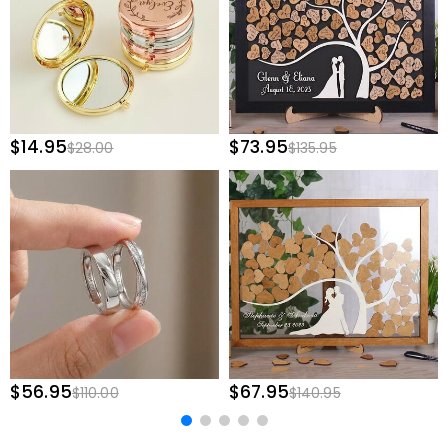
$14.95
$73.95
$28.00
$135.95
$56.95
$67.95
$110.00
$140.95