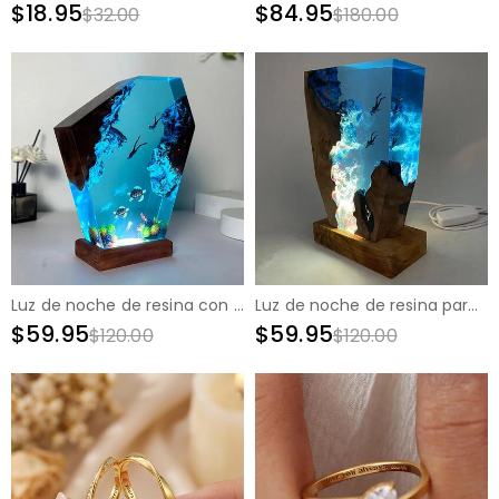
$18.95
$84.95
$32.00
$180.00
Luz de noche de resina con forma de tortuga y cría de tortuga, bonito regalo para padres
Luz de noche de resina para exploración de aguas profundas, regalo creativo para un amigo
$59.95
$59.95
$120.00
$120.00