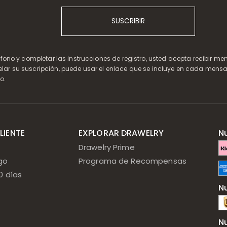
SUSCRIBIR
léfono y completar las instrucciones de registro, usted acepta recibir m
elar su suscripción, puede usar el enlace que se incluye en cada mensa
o.
LIENTE
EXPLORAR DRAWELRY
N
Drawelry Prime
go
Programa de Recompensas
0 días
N
N