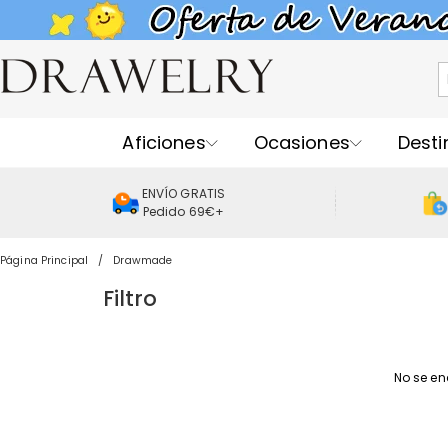
Aficiones
Ocasiones
Desti
ENVÍO GRATIS
Pedido 69€+
Página Principal
Drawmade
Filtro
No se en