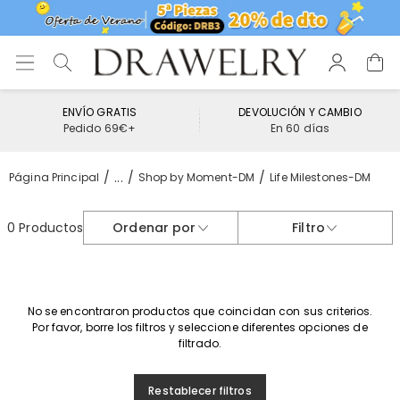
ENVÍO GRATIS
DEVOLUCIÓN Y CAMBIO
Pedido 69€+
En 60 días
...
Página Principal
Shop by Moment-DM
Life Milestones-DM
0 Productos
Ordenar por
Filtro
No se encontraron productos que coincidan con sus criterios.
Por favor, borre los filtros y seleccione diferentes opciones de
filtrado.
Restablecer filtros