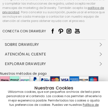
y completar las instrucciones de registro, usted acepta recibir
mensajes de marketing de Drawelry. También acepta la
política de
privacidad
. Para cancelar su suscripción, puede usar el enlace que
se incluye en cada mensaje o contactar con nuestro equipo de
atención al cliente para obtener ayuda con el proceso.
CONECTA CON DRAWELRY
SOBRE DRAWELRY
Sobre nosotros
ATENCIÓN AL CLIENTE
Contacta con nosotros
Envío y entrega
EXPLORAR DRAWELRY
política de privacidad
Métodos de pago
Términos y condiciones
Drawelry Prime
Nuestros métodos de pago
Devolución en 60 días
Preguntas frecuentes
Programa de Recompensas
Cómo cuidar
Política de cookies
Nuestras Cookies
Utilizamos cookies, que son pequeños archivos de texto para
Nuestros socios de entrega
personalizar el contenido. Las cookies nos permiten ofrecerle la
mejor experiencia posible. Permite todas las cookies o ajusta
tus preferencias de cookies. Puedes ver nuestras
Política de