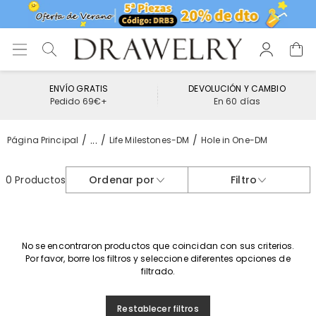
ENVÍO GRATIS
DEVOLUCIÓN Y CAMBIO
Pedido 69€+
En 60 días
...
Página Principal
Life Milestones-DM
Hole in One-DM
0 Productos
Ordenar por
Filtro
No se encontraron productos que coincidan con sus criterios.
Por favor, borre los filtros y seleccione diferentes opciones de
filtrado.
Restablecer filtros