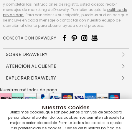
y completar las instrucciones de registro, usted acepta recibir
mensajes de marketing de Drawelry. También acepta la
política de
privacidad
. Para cancelar su suscripción, puede usar el enlace que
se incluye en cada mensaje o contactar con nuestro equipo de
atención al cliente para obtener ayuda con el proceso.
CONECTA CON DRAWELRY
SOBRE DRAWELRY
Sobre nosotros
ATENCIÓN AL CLIENTE
Contacta con nosotros
Envío y entrega
EXPLORAR DRAWELRY
política de privacidad
Métodos de pago
Términos y condiciones
Drawelry Prime
Nuestros métodos de pago
Devolución en 60 días
Preguntas frecuentes
Programa de Recompensas
Cómo cuidar
Política de cookies
Nuestras Cookies
Utilizamos cookies, que son pequeños archivos de texto para
Nuestros socios de entrega
personalizar el contenido. Las cookies nos permiten ofrecerle la
mejor experiencia posible. Permite todas las cookies o ajusta
tus preferencias de cookies. Puedes ver nuestras
Política de