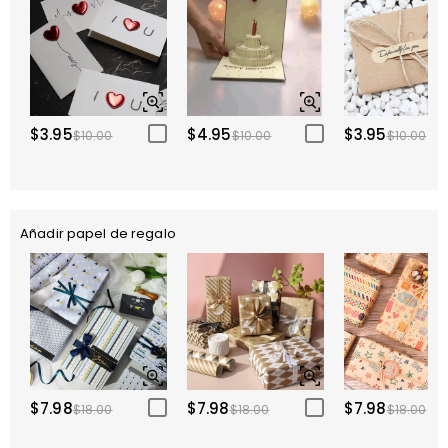
$3.95
$4.95
$3.95
$10.00
$10.00
$10.00
Añadir papel de regalo
$7.98
$7.98
$7.98
$18.00
$18.00
$18.00