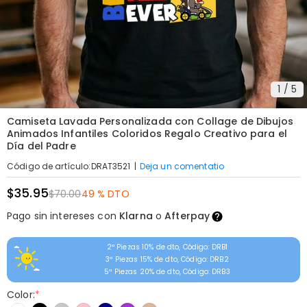
1
/
5
Camiseta Lavada Personalizada con Collage de Dibujos
Animados Infantiles Coloridos Regalo Creativo para el
Día del Padre
|
Deja un comentatio
Código de artículo
:
DRAT3521
$35.95
$70.00
49 % DTO
Pago sin intereses con
Klarna
o
Afterpay
2ª Piezas 10% de dto, Código: DRB1
3ª Piezas 15% de dto, Código: DRB2
5ª Piezas 20% de dto, Código: DRB3
Color:
*