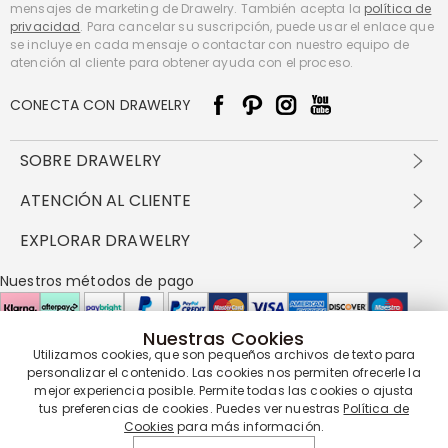
mensajes de marketing de Drawelry. También acepta la
política de
privacidad
. Para cancelar su suscripción, puede usar el enlace que
se incluye en cada mensaje o contactar con nuestro equipo de
atención al cliente para obtener ayuda con el proceso.
CONECTA CON DRAWELRY
SOBRE DRAWELRY
Sobre nosotros
ATENCIÓN AL CLIENTE
Contacta con nosotros
Envío y entrega
EXPLORAR DRAWELRY
política de privacidad
Métodos de pago
Términos y condiciones
Drawelry Prime
Nuestros métodos de pago
Devolución en 60 días
Preguntas frecuentes
Programa de Recompensas
Cómo cuidar
Política de cookies
Nuestras Cookies
Utilizamos cookies, que son pequeños archivos de texto para
Nuestros socios de entrega
personalizar el contenido. Las cookies nos permiten ofrecerle la
mejor experiencia posible. Permite todas las cookies o ajusta
tus preferencias de cookies. Puedes ver nuestras
Política de
Cookies
para más información.
Nuestra garantía de servicio