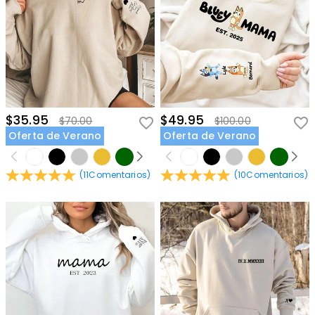
$35.95
$49.95
$70.00
$100.00
Oferta de Verano
Oferta de Verano
(
11
Comentarios
)
(
10
Comentarios
)