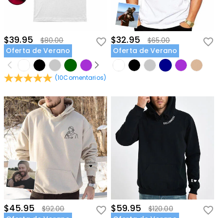
$39.95
$32.95
$80.00
$65.00
Oferta de Verano
Oferta de Verano
(
10
Comentarios
)
$45.95
$59.95
$92.00
$120.00