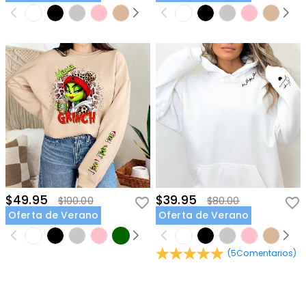
$49.95
$39.95
$100.00
$80.00
Oferta de Verano
Oferta de Verano
(
5
Comentarios
)