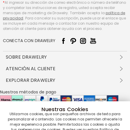
*
Al ingresar su dirección de correo electrónico o número de teléfono
y completar las instrucciones de registro, usted acepta recibir
mensajes de marketing de Drawelry. También acepta la
política de
privacidad
. Para cancelar su suscripción, puede usar el enlace que
se incluye en cada mensaje o contactar con nuestro equipo de
atención al cliente para obtener ayuda con el proceso.
CONECTA CON DRAWELRY
SOBRE DRAWELRY
Sobre nosotros
ATENCIÓN AL CLIENTE
Contacta con nosotros
Envío y entrega
EXPLORAR DRAWELRY
política de privacidad
Métodos de pago
Términos y condiciones
Drawelry Prime
Nuestros métodos de pago
Devolución en 60 días
Preguntas frecuentes
Programa de Recompensas
Cómo cuidar
Política de cookies
Nuestras Cookies
Utilizamos cookies, que son pequeños archivos de texto para
Nuestros socios de entrega
personalizar el contenido. Las cookies nos permiten ofrecerle la
mejor experiencia posible. Permite todas las cookies o ajusta
tus preferencias de cookies. Puedes ver nuestras
Política de