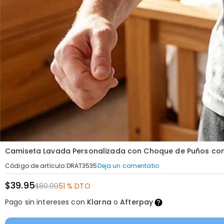
Camiseta Lavada Personalizada con Choque de Puños con 
Deja un comentatio
Código de artículo
:
DRAT3535
$39.95
$80.00
51 % DTO
Pago sin intereses con
Klarna
o
Afterpay