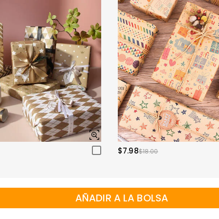
$7.98
$18.00
AÑADIR A LA BOLSA