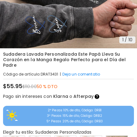
1
/
10
Sudadera Lavada Personalizada Este Papá Lleva Su
Corazón en la Manga Regalo Perfecto para el Día del
Padre
|
Deja un comentatio
Código de artículo
:
DRAT3431
$55.95
$110.00
50 % DTO
Pago sin intereses con
Klarna
o
Afterpay
2ª Piezas 10% de dto, Código: DRB1
3ª Piezas 15% de dto, Código: DRB2
5ª Piezas 20% de dto, Código: DRB3
Elegir tu estilo: Sudaderas Personalizadas