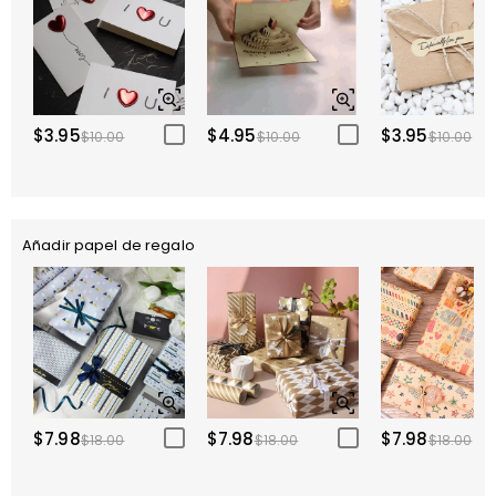
$3.95
$4.95
$3.95
$10.00
$10.00
$10.00
Añadir papel de regalo
$7.98
$7.98
$7.98
$18.00
$18.00
$18.00