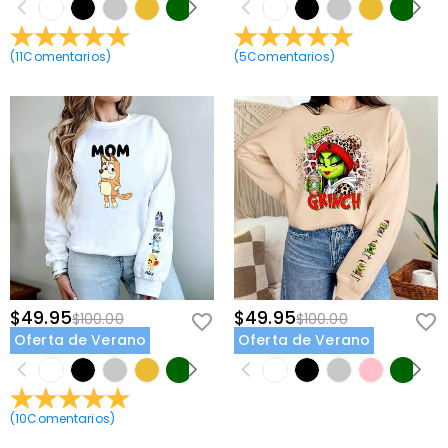
(
11
Comentarios
)
(
5
Comentarios
)
$49.95
$49.95
$100.00
$100.00
Oferta de Verano
Oferta de Verano
(
10
Comentarios
)