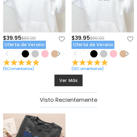
$39.95
$39.95
$80.00
$80.00
Oferta de Verano
Oferta de Verano
(
5
Comentarios
)
(
10
Comentarios
)
Ver Más
Visto Recientemente