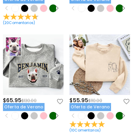
(
20
Comentarios
)
$65.95
$55.95
$130.00
$110.00
Oferta de Verano
Oferta de Verano
(
10
Comentarios
)