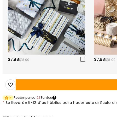
$7.98
$7.98
$18.00
$18.00
Recompensa
23
Puntos
1
×
*
Se llevarán
5-12 días hábiles para hacer este artículo a