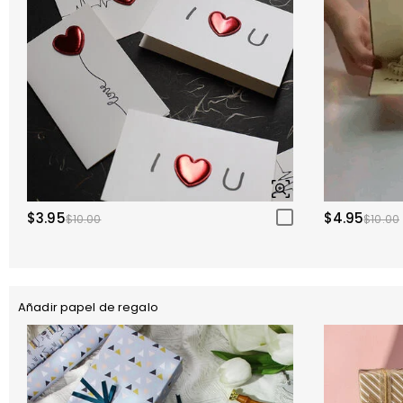
$3.95
$4.95
$10.00
$10.00
Añadir papel de regalo