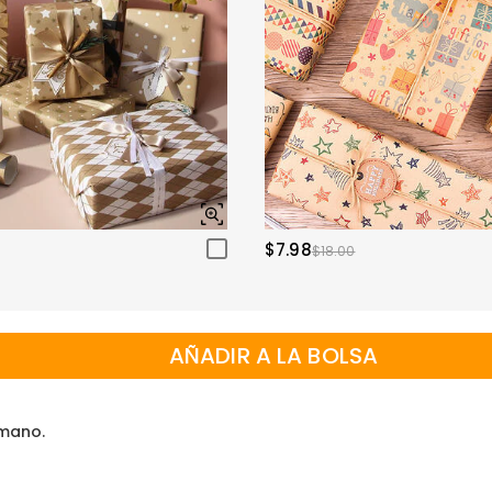
$7.98
$18.00
AÑADIR A LA BOLSA
 mano.