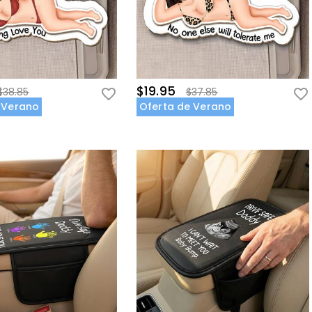
$19.95
$38.85
$37.85
 Verano
Oferta de Verano