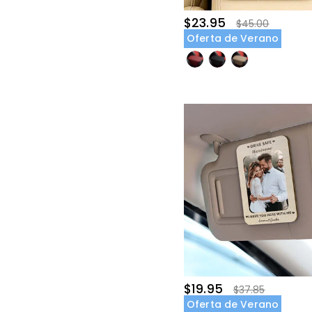
$23.95
$45.00
Oferta de Verano
$19.95
$37.85
Oferta de Verano