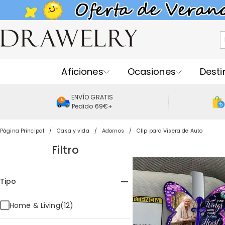
Aficiones
Ocasiones
Desti
ENVÍO GRATIS
Pedido 69€+
Página Principal
Casa y vida
Adornos
Clip para Visera de Auto
Filtro
Tipo
Home & Living(12)