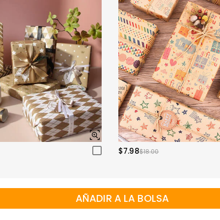
$7.98
$18.00
AÑADIR A LA BOLSA