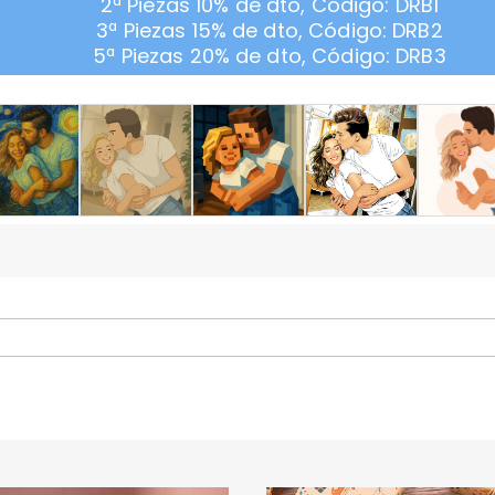
2ª Piezas 10% de dto, Código: DRB1
3ª Piezas 15% de dto, Código: DRB2
5ª Piezas 20% de dto, Código: DRB3