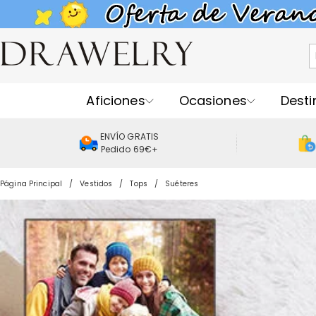
Aficiones
Ocasiones
Desti
ENVÍO GRATIS
Pedido 69€+
Página Principal
Vestidos
Tops
Suéteres