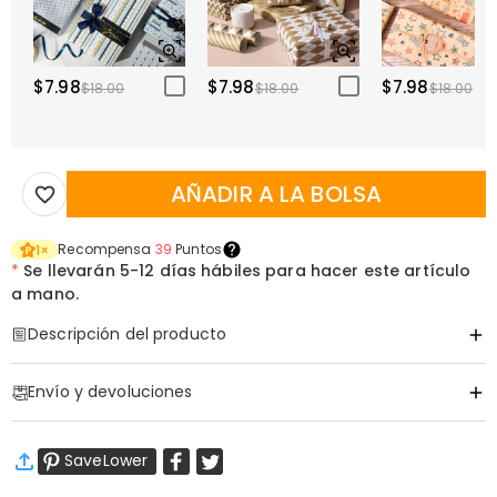
$7.98
$7.98
$7.98
$18.00
$18.00
$18.00
AÑADIR A LA BOLSA
Recompensa
39
Puntos
1
×
*
Se llevarán
5-12 días hábiles para hacer este artículo
a mano.
Descripción del producto
Código de artículo
:
DRAT2962
Envío y devoluciones
·
Envío Gratis
SaveLower
Envío Estándar
:
9-18
Días Laborables
$13.99 (Pedidos < $69.00)
Gratis (Pedidos > $69.00)