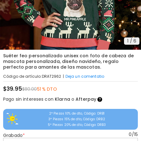
1
/
6
Suéter feo personalizado unisex con foto de cabeza de
mascota personalizada, diseño navideño, regalo
perfecto para amantes de las mascotas.
|
Deja un comentatio
Código de artículo
:
DRAT2962
$39.95
$80.00
51 % DTO
Pago sin intereses con
Klarna
o
Afterpay
2ª Piezas 10% de dto, Código: DRB1
3ª Piezas 15% de dto, Código: DRB2
5ª Piezas 20% de dto, Código: DRB3
0
/
15
Grabado
*