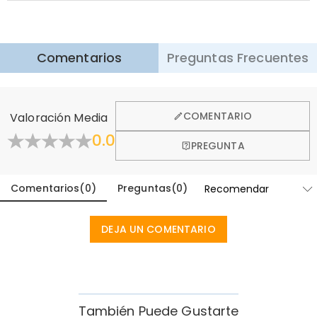
Envío Express
:
5-8
Días Laborables
$25.99 (Pedidos < $169.00)
Gratis (Pedidos > $169.00)
Saber más
Comentarios
Preguntas Frecuentes
·
Devolución de 60 Días
Queremos que se sienta cómodo y confiado al comprar,
por eso ofrecemos una política de devolución de 60 días.
COMENTARIO
Valoración Media
Aprender Más
0.0
PREGUNTA
Comentarios
(
0
)
Preguntas
(
0
)
DEJA UN COMENTARIO
También Puede Gustarte