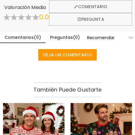
por eso ofrecemos una política de devolución de 60 días.
COMENTARIO
Valoración Media
Aprender Más
0.0
PREGUNTA
Comentarios
(
0
)
Preguntas
(
0
)
DEJA UN COMENTARIO
También Puede Gustarte