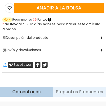
AÑADIR A LA BOLSA
Recompensa
39
Puntos
1
×
*
Se llevarán
5-12 días hábiles para hacer este artículo
a mano.
Descripción del producto
Código de artículo
:
DRAT2967
Envío y devoluciones
·
Envío Gratis
SaveLower
Envío Estándar
:
9-18
Días Laborables
$13.99 (Pedidos < $69.00)
Gratis (Pedidos > $69.00)
Envío Express
:
5-8
Días Laborables
$25.99 (Pedidos < $169.00)
Gratis (Pedidos > $169.00)
Saber más
Comentarios
Preguntas Frecuentes
·
Devolución de 60 Días
Queremos que se sienta cómodo y confiado al comprar,