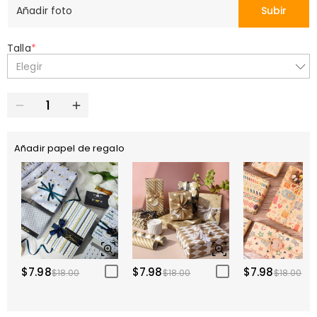
Añadir foto
Subir
Talla
*
Elegir
Añadir papel de regalo
$7.98
$7.98
$7.98
$18.00
$18.00
$18.00