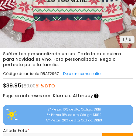
1
/
6
Suéter feo personalizado unisex. Todo lo que quiero
para Navidad es vino. Foto personalizada. Regalo
perfecto para la familia.
|
Deja un comentatio
Código de artículo
:
DRAT2967
$39.95
$80.00
51 % DTO
Pago sin intereses con
Klarna
o
Afterpay
2ª Piezas 10% de dto, Código: DRB1
3ª Piezas 15% de dto, Código: DRB2
5ª Piezas 20% de dto, Código: DRB3
Añadir Foto
*