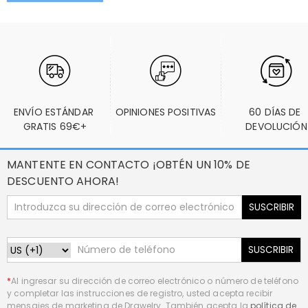
ENVÍO ESTÁNDAR 
OPINIONES POSITIVAS
60 DÍAS DE 
GRATIS 69€+
DEVOLUCIÓN
MANTENTE EN CONTACTO ¡OBTÉN UN 10% DE
DESCUENTO AHORA!
SUSCRIBIR
SUSCRIBIR
*
Al ingresar su dirección de correo electrónico o número de teléfono
y completar las instrucciones de registro, usted acepta recibir
mensajes de marketing de Drawelry. También acepta la
política de