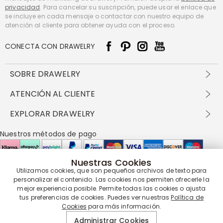
privacidad
. Para cancelar su suscripción, puede usar el enlace que
se incluye en cada mensaje o contactar con nuestro equipo de
atención al cliente para obtener ayuda con el proceso.
CONECTA CON DRAWELRY
SOBRE DRAWELRY
Sobre nosotros
ATENCIÓN AL CLIENTE
Contacta con nosotros
Envío y entrega
EXPLORAR DRAWELRY
política de privacidad
Métodos de pago
Términos y condiciones
Drawelry Prime
Nuestros métodos de pago
Devolución en 60 días
Preguntas frecuentes
Programa de Recompensas
Cómo cuidar
Política de cookies
Nuestras Cookies
Utilizamos cookies, que son pequeños archivos de texto para
Nuestros socios de entrega
personalizar el contenido. Las cookies nos permiten ofrecerle la
mejor experiencia posible. Permite todas las cookies o ajusta
tus preferencias de cookies. Puedes ver nuestras
Política de
Cookies
para más información.
Nuestra garantía de servicio
Administrar Cookies