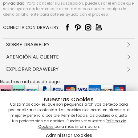
privacidad
. Para cancelar su suscripción, puede usar el enlace que
se incluye en cada mensaje o contactar con nuestro equipo de
atención al cliente para obtener ayuda con el proceso.
CONECTA CON DRAWELRY
SOBRE DRAWELRY
Sobre nosotros
ATENCIÓN AL CLIENTE
Contacta con nosotros
Envío y entrega
EXPLORAR DRAWELRY
política de privacidad
Métodos de pago
Términos y condiciones
Drawelry Prime
Nuestros métodos de pago
Devolución en 60 días
Preguntas frecuentes
Programa de Recompensas
Cómo cuidar
Política de cookies
Nuestras Cookies
Utilizamos cookies, que son pequeños archivos de texto para
personalizar el contenido. Las cookies nos permiten ofrecerle la
Nuestros socios de entrega
mejor experiencia posible. Permite todas las cookies o ajusta
tus preferencias de cookies. Puedes ver nuestras
Política de
Cookies
para más información.
Nuestra garantía de servicio
Administrar Cookies