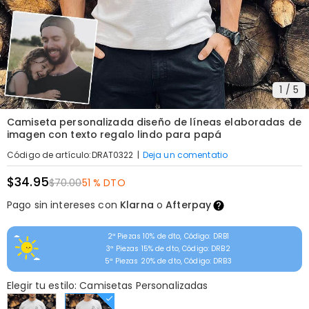
1
/
5
Camiseta personalizada diseño de líneas elaboradas de
imagen con texto regalo lindo para papá
|
Deja un comentatio
Código de artículo
:
DRAT0322
$34.95
$70.00
51 % DTO
Pago sin intereses con
Klarna
o
Afterpay
2ª Piezas 10% de dto, Código: DRB1
3ª Piezas 15% de dto, Código: DRB2
5ª Piezas 20% de dto, Código: DRB3
Elegir tu estilo: Camisetas Personalizadas