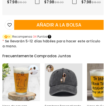
$7.98
$7.98
$7.98
$18.00
$18.00
$18.00
AÑADIR A LA BOLSA
Recompensa
34
Puntos
1
×
*
Se llevarán
5-12 días hábiles para hacer este artículo
a mano.
Frecuentemente Comprados Juntos