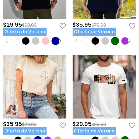
Información básica
Cuello
:
Escote Redondo
Tela
:
Algodón puro
$29.95
$35.95
$60.00
$70.00
Oferta de Verano
Oferta de Verano
$35.95
$29.95
$70.00
$60.00
Oferta de Verano
Oferta de Verano