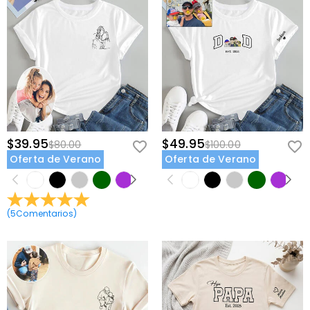
$39.95
$49.95
$80.00
$100.00
Oferta de Verano
Oferta de Verano
(
5
Comentarios
)