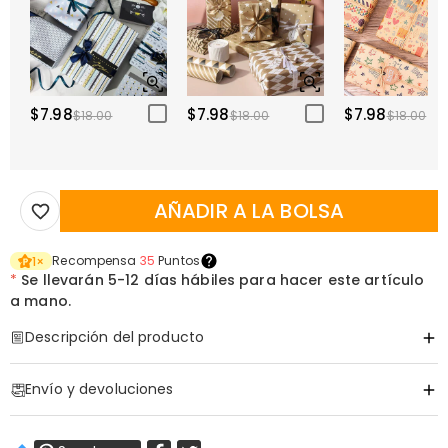
$7.98
$7.98
$7.98
$18.00
$18.00
$18.00
AÑADIR A LA BOLSA
Recompensa
35
Puntos
1
×
*
Se llevarán
5-12 días hábiles para hacer este artículo
a mano.
Descripción del producto
Código de artículo
:
DRAT3455
Envío y devoluciones
Lleva el Momento en que Se Convirtió en Héroe
Captura la magia fugaz de la paternidad en una obra
·
Envío Gratis
maestra minimalista que atesorará para siempre.