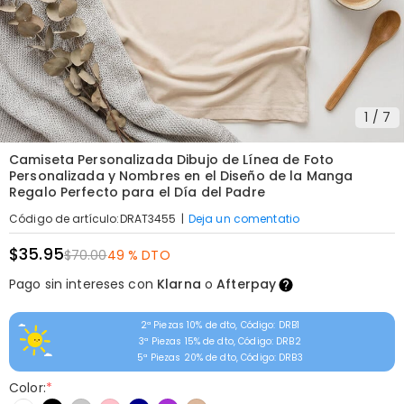
1
/
7
Camiseta Personalizada Dibujo de Línea de Foto
Personalizada y Nombres en el Diseño de la Manga
Regalo Perfecto para el Día del Padre
|
Deja un comentatio
Código de artículo
:
DRAT3455
$35.95
$70.00
49 % DTO
Pago sin intereses con
Klarna
o
Afterpay
2ª Piezas 10% de dto, Código: DRB1
3ª Piezas 15% de dto, Código: DRB2
5ª Piezas 20% de dto, Código: DRB3
Color:
*