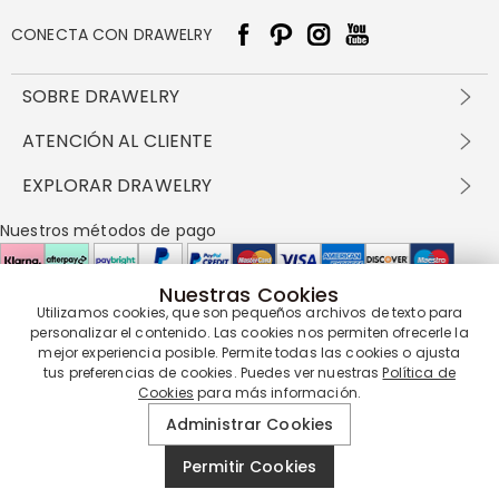
CONECTA CON DRAWELRY
SOBRE DRAWELRY
Sobre nosotros
ATENCIÓN AL CLIENTE
Contacta con nosotros
Envío y entrega
EXPLORAR DRAWELRY
política de privacidad
Métodos de pago
Términos y condiciones
Drawelry Prime
Nuestros métodos de pago
Devolución en 60 días
Preguntas frecuentes
Programa de Recompensas
Cómo cuidar
Política de cookies
Nuestras Cookies
Utilizamos cookies, que son pequeños archivos de texto para
Nuestros socios de entrega
personalizar el contenido. Las cookies nos permiten ofrecerle la
mejor experiencia posible. Permite todas las cookies o ajusta
tus preferencias de cookies. Puedes ver nuestras
Política de
Cookies
para más información.
Nuestra garantía de servicio
Administrar Cookies
Permitir Cookies
© 2019 - 2026
Drawelry
Reservados todos los derechos.