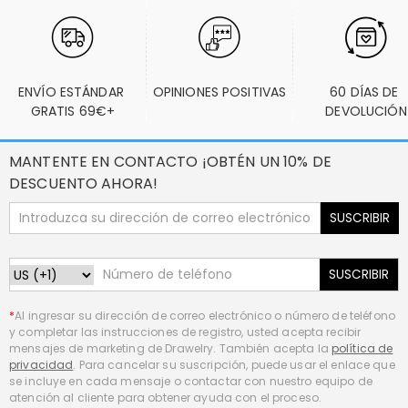
ENVÍO ESTÁNDAR 
OPINIONES POSITIVAS
60 DÍAS DE 
GRATIS 69€+
DEVOLUCIÓN
MANTENTE EN CONTACTO ¡OBTÉN UN 10% DE
DESCUENTO AHORA!
SUSCRIBIR
SUSCRIBIR
*
Al ingresar su dirección de correo electrónico o número de teléfono
y completar las instrucciones de registro, usted acepta recibir
mensajes de marketing de Drawelry. También acepta la
política de
privacidad
. Para cancelar su suscripción, puede usar el enlace que
se incluye en cada mensaje o contactar con nuestro equipo de
atención al cliente para obtener ayuda con el proceso.