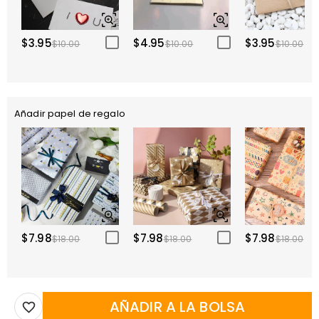
$3.95
$4.95
$3.95
$10.00
$10.00
$10.00
Añadir papel de regalo
$7.98
$7.98
$7.98
$18.00
$18.00
$18.00
AÑADIR A LA BOLSA