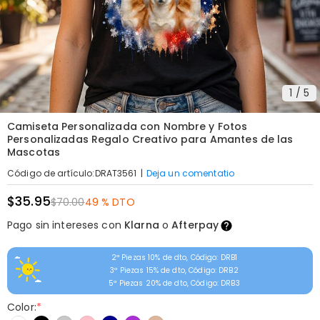
1
/
5
Camiseta Personalizada con Nombre y Fotos
Personalizadas Regalo Creativo para Amantes de las
Mascotas
|
Deja un comentatio
Código de artículo
:
DRAT3561
$35.95
$70.00
49 % DTO
Pago sin intereses con
Klarna
o
Afterpay
2ª Piezas 10% de dto, Código: DRB1
3ª Piezas 15% de dto, Código: DRB2
5ª Piezas 20% de dto, Código: DRB3
Color:
*