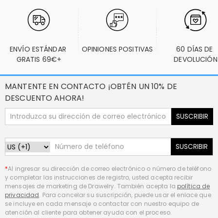
ENVÍO ESTÁNDAR 
OPINIONES POSITIVAS
60 DÍAS DE 
GRATIS 69€+
DEVOLUCIÓN
MANTENTE EN CONTACTO ¡OBTÉN UN 10% DE
DESCUENTO AHORA!
SUSCRIBIR
SUSCRIBIR
*
Al ingresar su dirección de correo electrónico o número de teléfono
y completar las instrucciones de registro, usted acepta recibir
mensajes de marketing de Drawelry. También acepta la
política de
privacidad
. Para cancelar su suscripción, puede usar el enlace que
se incluye en cada mensaje o contactar con nuestro equipo de
atención al cliente para obtener ayuda con el proceso.