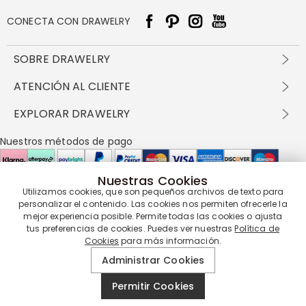
CONECTA CON DRAWELRY
SOBRE DRAWELRY
Sobre nosotros
ATENCIÓN AL CLIENTE
Contacta con nosotros
Envío y entrega
EXPLORAR DRAWELRY
política de privacidad
Métodos de pago
Términos y condiciones
Drawelry Prime
Nuestros métodos de pago
Devolución en 60 días
Preguntas frecuentes
Programa de Recompensas
Cómo cuidar
Política de cookies
Nuestras Cookies
Utilizamos cookies, que son pequeños archivos de texto para
Nuestros socios de entrega
personalizar el contenido. Las cookies nos permiten ofrecerle la
mejor experiencia posible. Permite todas las cookies o ajusta
tus preferencias de cookies. Puedes ver nuestras
Política de
Cookies
para más información.
Nuestra garantía de servicio
Administrar Cookies
Permitir Cookies
© 2019 - 2026
Drawelry
Reservados todos los derechos.