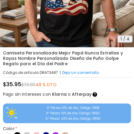
1
/
4
Camiseta Personalizada Mejor Papá Nunca Estrellas y
Rayas Nombre Personalizado Diseño de Puño Golpe
Regalo para el Día del Padre
|
Deja un comentatio
Código de artículo
:
DRAT3487
$35.95
$70.00
49 % DTO
Pago sin intereses con
Klarna
o
Afterpay
2ª Piezas 10% de dto, Código: DRB1
3ª Piezas 15% de dto, Código: DRB2
5ª Piezas 20% de dto, Código: DRB3
Color:
*