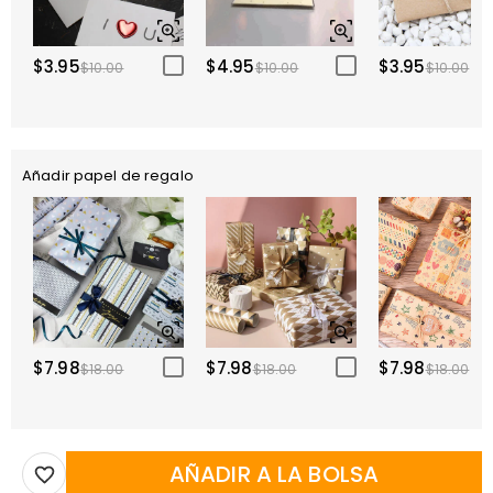
$3.95
$4.95
$3.95
$10.00
$10.00
$10.00
Añadir papel de regalo
$7.98
$7.98
$7.98
$18.00
$18.00
$18.00
AÑADIR A LA BOLSA