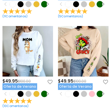
(
11
Comentarios
)
(
5
Comentarios
)
$49.95
$49.95
$100.00
$100.00
Oferta de Verano
Oferta de Verano
(
10
Comentarios
)