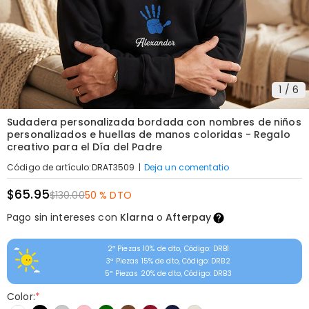
1
/
6
Sudadera personalizada bordada con nombres de niños
personalizados e huellas de manos coloridas - Regalo
creativo para el Día del Padre
|
Deja un comentatio
Código de artículo
:
DRAT3509
$65.95
$130.00
50 % DTO
Pago sin intereses con
Klarna
o
Afterpay
2ª Piezas 10% de dto, Código: DRB1
3ª Piezas 15% de dto, Código: DRB2
5ª Piezas 20% de dto, Código: DRB3
Color:
*