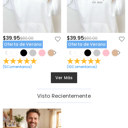
$39.95
$39.95
$80.00
$80.00
Oferta de Verano
Oferta de Verano
(
5
Comentarios
)
(
10
Comentarios
)
Ver Más
Visto Recientemente