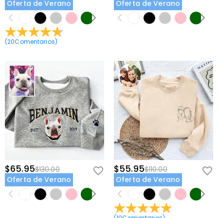
Oferta de Verano
Oferta de Verano
(
20
Comentarios
)
$65.95
$55.95
$130.00
$110.00
Oferta de Verano
Oferta de Verano
(
10
Comentarios
)