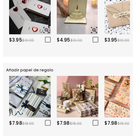
$3.95
$4.95
$3.95
$10.00
$10.00
$10.00
Añadir papel de regalo
$7.98
$7.98
$7.98
$18.00
$18.00
$18.00