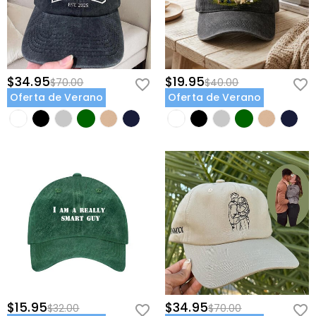
$34.95
$19.95
$70.00
$40.00
Oferta de Verano
Oferta de Verano
$15.95
$34.95
$32.00
$70.00