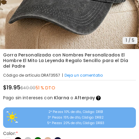
1
/
5
Gorra Personalizada con Nombres Personalizados El
Hombre El Mito La Leyenda Regalo Sencillo para el Día
del Padre
|
Deja un comentatio
Código de artículo
:
DRAT3557
$19.95
$40.00
51 % DTO
Pago sin intereses con
Klarna
o
Afterpay
2ª Piezas 10% de dto, Código: DRB1
3ª Piezas 15% de dto, Código: DRB2
5ª Piezas 20% de dto, Código: DRB3
Color:
*