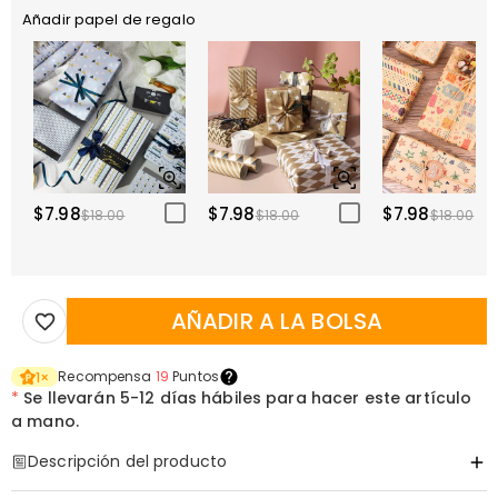
Añadir papel de regalo
$7.98
$7.98
$7.98
$18.00
$18.00
$18.00
AÑADIR A LA BOLSA
Recompensa
19
Puntos
1
×
*
Se llevarán
5-12 días hábiles para hacer este artículo
a mano.
Descripción del producto