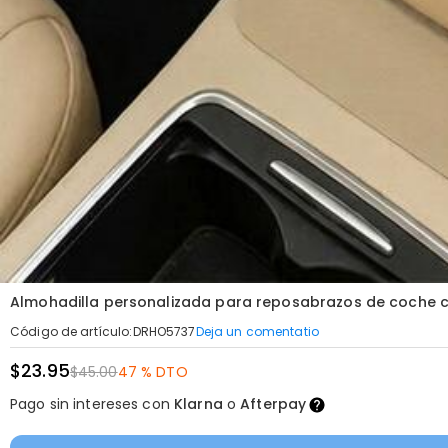
Almohadilla personalizada para reposabrazos de coche co
Deja un comentatio
Código de artículo
:
DRHO5737
$23.95
$45.00
47 % DTO
Pago sin intereses con
Klarna
o
Afterpay