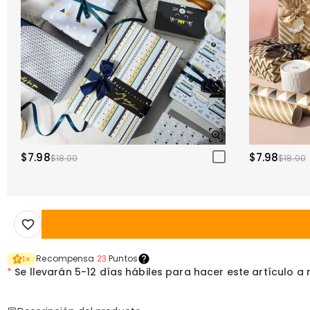
$7.98
$7.98
$18.00
$18.00
Recompensa
23
Puntos
1
×
*
Se llevarán
5-12 días hábiles para hacer este artículo a