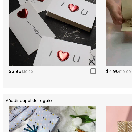
$3.95
$4.95
$10.00
$10.00
Añadir papel de regalo