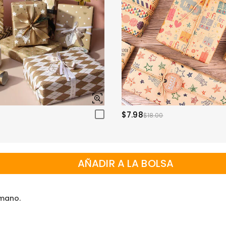
$7.98
$18.00
AÑADIR A LA BOLSA
 mano.