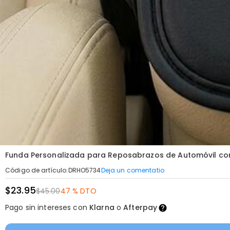
Funda Personalizada para Reposabrazos de Automóvil con
Deja un comentatio
Código de artículo
:
DRHO5734
$23.95
$45.00
47 % DTO
Pago sin intereses con
Klarna
o
Afterpay