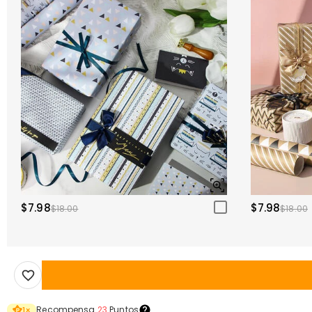
$7.98
$7.98
$18.00
$18.00
Recompensa
23
Puntos
1
×