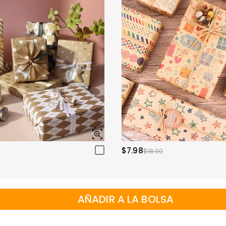
$7.98
$18.00
AÑADIR A LA BOLSA