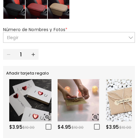
Número de Nombres y Fotos
*
Elegir
Añadir tarjeta regalo
$3.95
$4.95
$3.95
$10.00
$10.00
$10.00