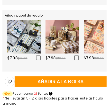
Añadir papel de regalo
$7.98
$7.98
$7.98
$18.00
$18.00
$18.00
AÑADIR A LA BOLSA
Recompensa
23
Puntos
1
×
*
Se llevarán
5-12 días hábiles para hacer este artículo
a mano.