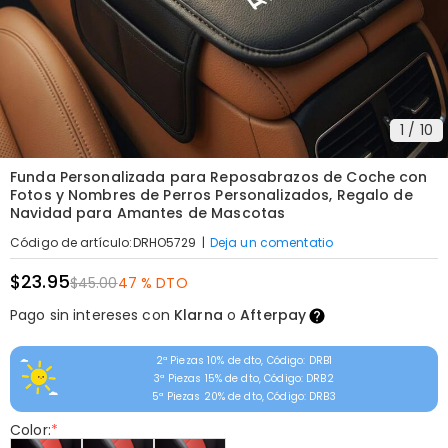
1
/
10
Funda Personalizada para Reposabrazos de Coche con
Fotos y Nombres de Perros Personalizados, Regalo de
Navidad para Amantes de Mascotas
|
Deja un comentatio
Código de artículo
:
DRHO5729
$23.95
$45.00
47 % DTO
Pago sin intereses con
Klarna
o
Afterpay
2ª Piezas 10% de dto, Código: DRB1
3ª Piezas 15% de dto, Código: DRB2
5ª Piezas 20% de dto, Código: DRB3
Color:
*