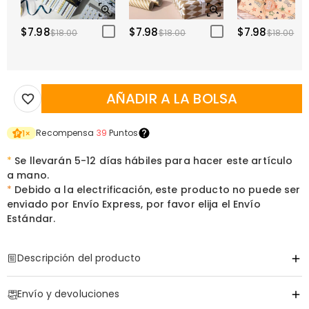
$7.98
$7.98
$7.98
$18.00
$18.00
$18.00
AÑADIR A LA BOLSA
Recompensa
39
Puntos
1
×
*
Se llevarán 5-12 días hábiles para hacer este artículo
a mano.
*
Debido a la electrificación, este producto no puede ser
enviado por Envío Express, por favor elija el Envío
Estándar.
Descripción del producto
Código de artículo
:
DRHL2179
Envío y devoluciones
Marco de Foto Iluminado Personalizado