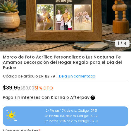
1
/
4
Marco de Foto Acrílico Personalizado Luz Nocturna Te
Amamos Decoración del Hogar Regalo para el Día del
Padre
|
Deja un comentatio
Código de artículo
:
DRHL2179
$39.95
$80.00
51 % DTO
Pago sin intereses con
Klarna
o
Afterpay
2ª Piezas 10% de dto, Código: DRB1
3ª Piezas 15% de dto, Código: DRB2
5ª Piezas 20% de dto, Código: DRB3