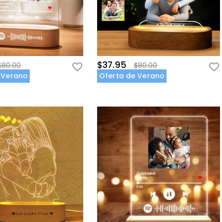
$37.95
$80.00
$80.00
 Verano
Oferta de Verano