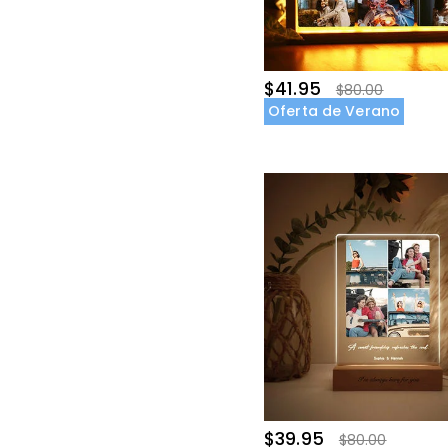
$41.95
$80.00
Oferta de Verano
$39.95
$80.00