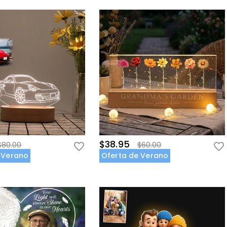
$38.95
$80.00
$60.00
 Verano
Oferta de Verano