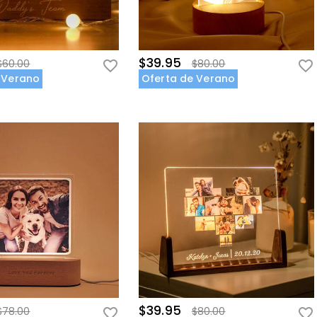
$39.95
$60.00
$80.00
 Verano
Oferta de Verano
$39.95
$78.00
$80.00