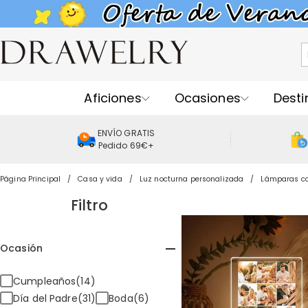
Aficiones
Ocasiones
Desti
ENVÍO GRATIS
Pedido 69€+
Página Principal
Casa y vida
Luz nocturna personalizada
Lámparas co
Filtro
Ocasión
Cumpleaños(14)
Día del Padre(31)
Boda(6)