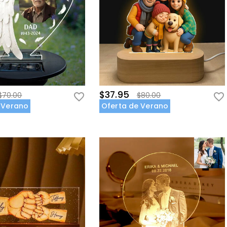
$37.95
$70.00
$80.00
 Verano
Oferta de Verano