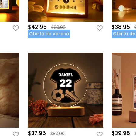
$42.95
$38.95
$80.00
Oferta de Verano
Oferta de
$37.95
$39.95
$80.00