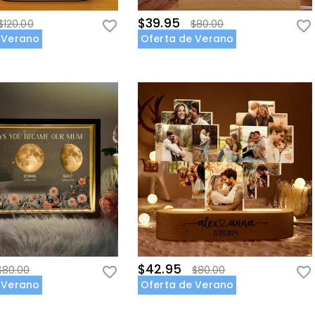
$39.95
$120.00
$80.00
 Verano
Oferta de Verano
$42.95
$80.00
$80.00
 Verano
Oferta de Verano