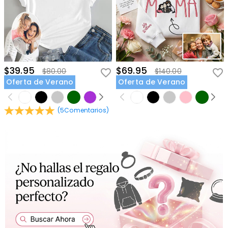
$39.95
$69.95
$80.00
$140.00
Oferta de Verano
Oferta de Verano
(
5
Comentarios
)