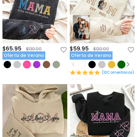
$65.95
$59.95
$130.00
$120.00
Oferta de Verano
Oferta de Verano
(
10
Comentarios
)