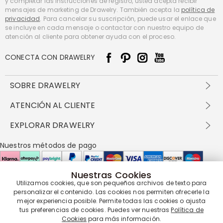
y completar las instrucciones de registro, usted acepta recibir
mensajes de marketing de Drawelry. También acepta la
política de
privacidad
. Para cancelar su suscripción, puede usar el enlace que
se incluye en cada mensaje o contactar con nuestro equipo de
atención al cliente para obtener ayuda con el proceso.
CONECTA CON DRAWELRY
SOBRE DRAWELRY
Sobre nosotros
ATENCIÓN AL CLIENTE
Contacta con nosotros
Envío y entrega
EXPLORAR DRAWELRY
política de privacidad
Métodos de pago
Términos y condiciones
Drawelry Prime
Nuestros métodos de pago
Devolución en 60 días
Preguntas frecuentes
Programa de Recompensas
Cómo cuidar
Política de cookies
Nuestras Cookies
Utilizamos cookies, que son pequeños archivos de texto para
Nuestros socios de entrega
personalizar el contenido. Las cookies nos permiten ofrecerle la
mejor experiencia posible. Permite todas las cookies o ajusta
tus preferencias de cookies. Puedes ver nuestras
Política de
Cookies
para más información.
Nuestra garantía de servicio