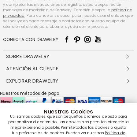
y completar las instrucciones de registro, usted acepta recibir
mensajes de marketing de Drawelry. También acepta la
política de
privacidad
. Para cancelar su suscripción, puede usar el enlace que
se incluye en cada mensaje o contactar con nuestro equipo de
atención al cliente para obtener ayuda con el proceso.
CONECTA CON DRAWELRY
SOBRE DRAWELRY
Sobre nosotros
ATENCIÓN AL CLIENTE
Contacta con nosotros
Envío y entrega
EXPLORAR DRAWELRY
política de privacidad
Métodos de pago
Términos y condiciones
Drawelry Prime
Nuestros métodos de pago
Devolución en 60 días
Preguntas frecuentes
Programa de Recompensas
Cómo cuidar
Política de cookies
Nuestras Cookies
Utilizamos cookies, que son pequeños archivos de texto para
Nuestros socios de entrega
personalizar el contenido. Las cookies nos permiten ofrecerle la
mejor experiencia posible. Permite todas las cookies o ajusta
tus preferencias de cookies. Puedes ver nuestras
Política de