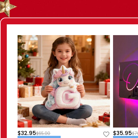
$32.95
$35.95
$65.00
$7