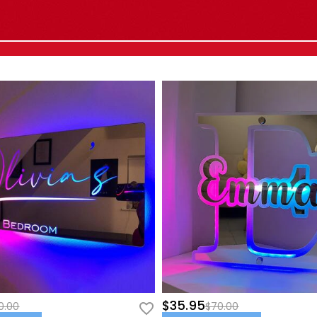
$35.95
0.00
$70.00