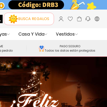
BUSCA REGALOS
yas
Casa Y Vida
Vestidos
IME
PAGO SEGURO
a pedido
Todos los datos están protegidos