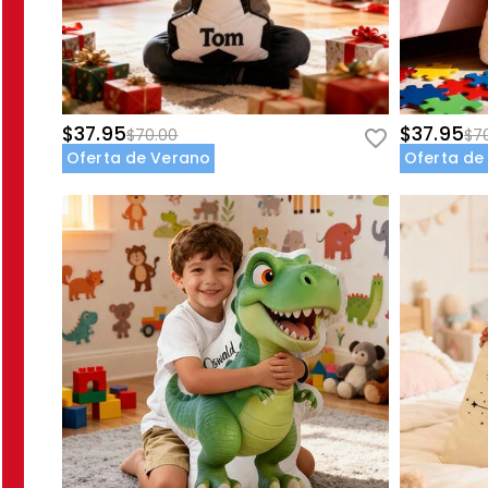
$37.95
$37.95
$70.00
$7
Oferta de Verano
Oferta de