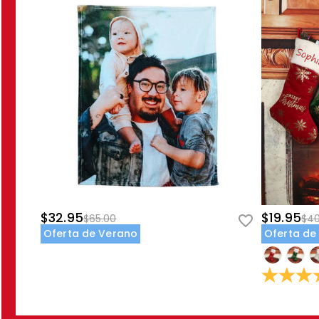
$32.95
$19.95
$65.00
$40
Oferta de Verano
Oferta de