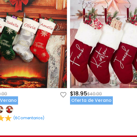
$18.95
.00
$40.00
 Verano
Oferta de Verano
(
6
Comentarios
)