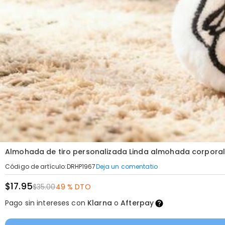
Almohada de tiro personalizada Linda almohada corporal
Deja un comentatio
Código de artículo
:
DRHP1967
$17.95
$35.00
49 % DTO
Pago sin intereses con
Klarna
o
Afterpay