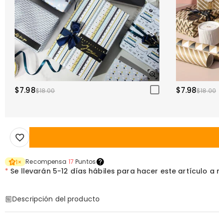
$7.98
$7.98
$18.00
$18.00
Recompensa
17
Puntos
1
×
*
Se llevarán
5-12 días hábiles para hacer este artículo a
Descripción del producto
Código de artículo
:
DRHP1967