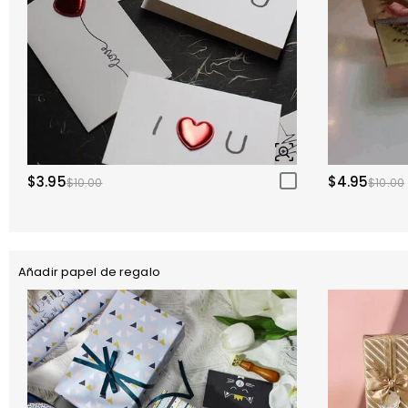
$3.95
$4.95
$10.00
$10.00
Añadir papel de regalo