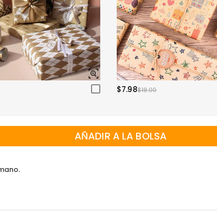
$7.98
$18.00
AÑADIR A LA BOLSA
 mano.