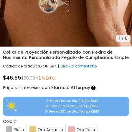
1
/
6
Collar de Proyección Personalizado con Piedra de
Nacimiento Personalizada Regalo de Cumpleaños Simple
|
Deja un comentatio
Código de artículo
:
DRJN1687
$46.95
$80.00
42 % DTO
Pago sin intereses con
Klarna
o
Afterpay
2ª Piezas 10% de dto, Código: DRB1
3ª Piezas 15% de dto, Código: DRB2
5ª Piezas 20% de dto, Código: DRB3
Color:
*
Plata
Oro Amarillo
Oro Rosa