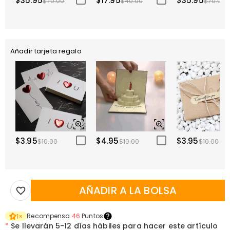
$35.95
$17.95
$35.95
$70.00
$40.00
$70.00
Añadir tarjeta regalo
$3.95
$4.95
$3.95
$10.00
$10.00
$10.00
AÑADIR A LA BOLSA
Recompensa
46
Puntos
1
×
*
Se llevarán
5-12 días hábiles para hacer este artículo