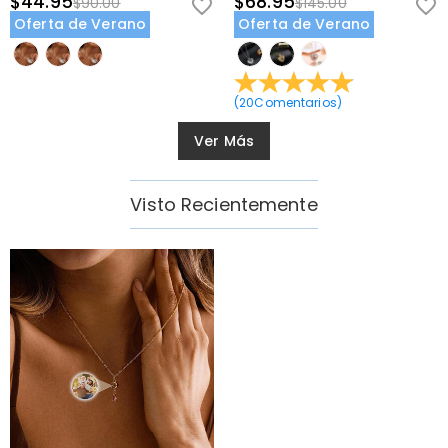
$44.95
$68.95
$90.00
$145.00
Oferta de Verano
Oferta de Verano
(
20
Comentarios
)
Ver Más
Visto Recientemente