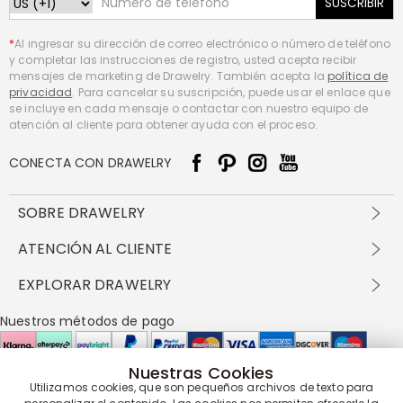
SUSCRIBIR
*
Al ingresar su dirección de correo electrónico o número de teléfono
y completar las instrucciones de registro, usted acepta recibir
mensajes de marketing de Drawelry. También acepta la
política de
privacidad
. Para cancelar su suscripción, puede usar el enlace que
se incluye en cada mensaje o contactar con nuestro equipo de
atención al cliente para obtener ayuda con el proceso.
CONECTA CON DRAWELRY
SOBRE DRAWELRY
Sobre nosotros
ATENCIÓN AL CLIENTE
Contacta con nosotros
Envío y entrega
EXPLORAR DRAWELRY
política de privacidad
Métodos de pago
Términos y condiciones
Drawelry Prime
Nuestros métodos de pago
Devolución en 60 días
Preguntas frecuentes
Programa de Recompensas
Cómo cuidar
Política de cookies
Nuestras Cookies
Utilizamos cookies, que son pequeños archivos de texto para