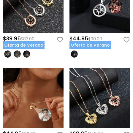
con un paño suave y seco para mantenerlo luminoso. Evita
químicos fuertes o exposición prolongada al agua. Guárdalo en un
lugar fresco y seco cuando no lo uses.
Celebra Tu Vínculo y Amor
$39.95
$44.95
$82.00
$90.00
Preserva un momento, celebra un vínculo y lleva el amor contigo
Oferta de Verano
Oferta de Verano
siempre. Sube tu foto, elige el color de tu piedra de nacimiento y
crea un collar personalizado que se convierta en un recuerdo
preciado. Ordena hoy y regala algo que será usado y atesorado
por años.