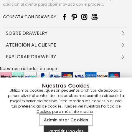
atención al cliente para obtener ayuda con el proceso.
CONECTA CON DRAWELRY
SOBRE DRAWELRY
Sobre nosotros
ATENCIÓN AL CLIENTE
Contacta con nosotros
Envío y entrega
EXPLORAR DRAWELRY
política de privacidad
Métodos de pago
Términos y condiciones
Drawelry Prime
Nuestros métodos de pago
Devolución en 60 días
Preguntas frecuentes
Programa de Recompensas
Cómo cuidar
Política de cookies
Nuestras Cookies
Utilizamos cookies, que son pequeños archivos de texto para
Nuestros socios de entrega
personalizar el contenido. Las cookies nos permiten ofrecerle la
mejor experiencia posible. Permite todas las cookies o ajusta
tus preferencias de cookies. Puedes ver nuestras
Política de
Cookies
para más información.
Nuestra garantía de servicio
Administrar Cookies
Permitir Cookies