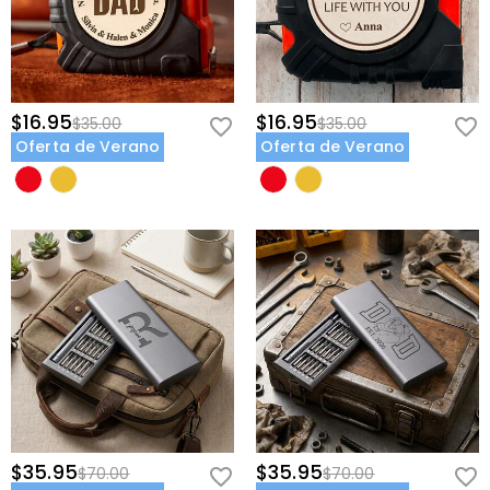
$16.95
$16.95
$35.00
$35.00
Oferta de Verano
Oferta de Verano
$35.95
$35.95
$70.00
$70.00