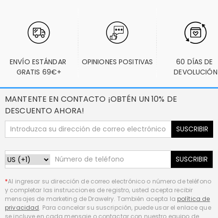
ENVÍO ESTÁNDAR 
OPINIONES POSITIVAS
60 DÍAS DE 
GRATIS 69€+
DEVOLUCIÓN
MANTENTE EN CONTACTO ¡OBTÉN UN 10% DE
DESCUENTO AHORA!
SUSCRIBIR
SUSCRIBIR
*
Al ingresar su dirección de correo electrónico o número de teléfono
y completar las instrucciones de registro, usted acepta recibir
mensajes de marketing de Drawelry. También acepta la
política de
privacidad
. Para cancelar su suscripción, puede usar el enlace que
se incluye en cada mensaje o contactar con nuestro equipo de