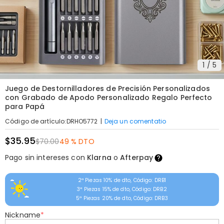
1
/
5
Juego de Destornilladores de Precisión Personalizados
con Grabado de Apodo Personalizado Regalo Perfecto
para Papá
|
Deja un comentatio
Código de artículo
:
DRHO5772
$35.95
$70.00
49 % DTO
Pago sin intereses con
Klarna
o
Afterpay
2ª Piezas 10% de dto, Código: DRB1
3ª Piezas 15% de dto, Código: DRB2
5ª Piezas 20% de dto, Código: DRB3
Nickname
*