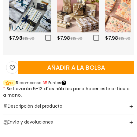
$7.98
$7.98
$7.98
$18.00
$18.00
$18.00
AÑADIR A LA BOLSA
Recompensa
35
Puntos
1
×
*
Se llevarán
5-12 días hábiles para hacer este artículo
a mano.
Descripción del producto
Código de artículo
:
DRHO5772
Envío y devoluciones
Un Set de Destornilladores de Precisión
·
Envío Gratis
Personalizados Hecho para Celebrar al