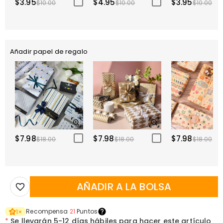
$3.95
$4.95
$3.95
$10.00
$10.00
$10.00
Añadir papel de regalo
$7.98
$7.98
$7.98
$18.00
$18.00
$18.00
AÑADIR A LA BOLSA
Recompensa
21
Puntos
1
×
*
Se llevarán
5-12 días hábiles para hacer este artículo