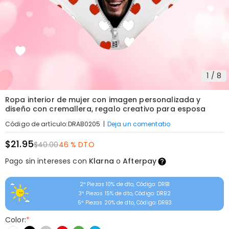
1
/
8
Ropa interior de mujer con imagen personalizada y
diseño con cremallera, regalo creativo para esposa
|
Deja un comentatio
Código de artículo
:
DRAB0205
$21.95
$40.00
46 % DTO
Pago sin intereses con
Klarna
o
Afterpay
2ª Piezas 10% de dto, Código: DRB1
3ª Piezas 15% de dto, Código: DRB2
5ª Piezas 20% de dto, Código: DRB3
Color:
*