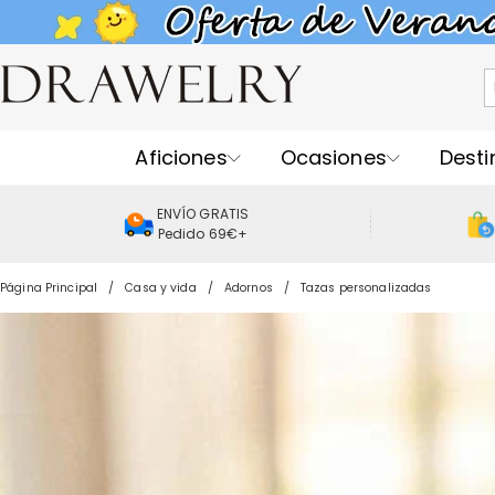
Aficiones
Ocasiones
Desti
ENVÍO GRATIS
Pedido 69€+
Página Principal
Casa y vida
Adornos
Tazas personalizadas