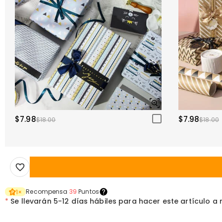
$7.98
$7.98
$18.00
$18.00
Recompensa
39
Puntos
1
×
*
Se llevarán
5-12 días hábiles para hacer este artículo a