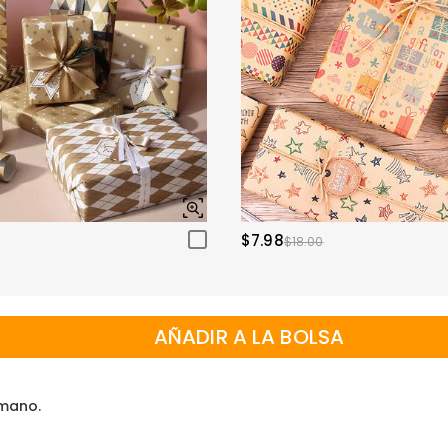
$7.98
$18.00
AÑADIR A LA BOLSA
 mano.