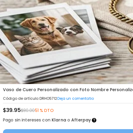
Vaso de Cuero Personalizado con Foto Nombre Personaliz
Deja un comentatio
Código de artículo
:
DRHO5712
$39.95
$80.00
51 % DTO
Pago sin intereses con
Klarna
o
Afterpay