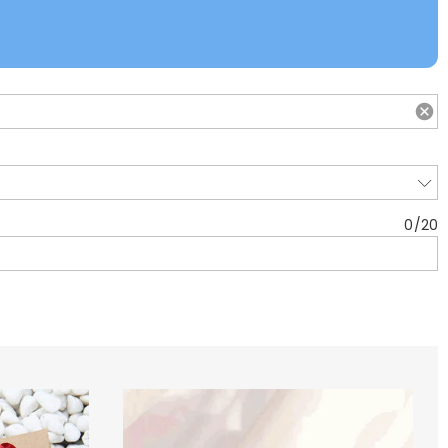
0
/
20