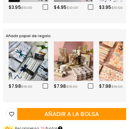
$3.95
$4.95
$3.95
$10.00
$10.00
$10.00
Añadir papel de regalo
$7.98
$7.98
$7.98
$18.00
$18.00
$18.00
AÑADIR A LA BOLSA
Recompensa
29
Puntos
1
×