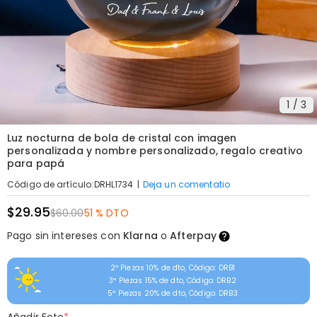
1
/
3
Luz nocturna de bola de cristal con imagen
personalizada y nombre personalizado, regalo creativo
para papá
|
Deja un comentatio
Código de artículo
:
DRHL1734
$29.95
$60.00
51 % DTO
Pago sin intereses con
Klarna
o
Afterpay
2ª Piezas 10% de dto, Código: DRB1
3ª Piezas 15% de dto, Código: DRB2
5ª Piezas 20% de dto, Código: DRB3