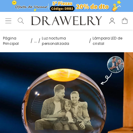
Página
Luz nocturna
Lámpara LED de
...
Principal
personalizada
cristal