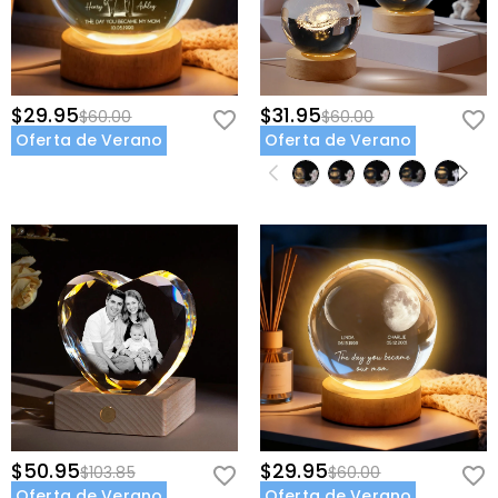
$29.95
$31.95
$60.00
$60.00
Oferta de Verano
Oferta de Verano
$50.95
$29.95
$103.85
$60.00
Oferta de Verano
Oferta de Verano