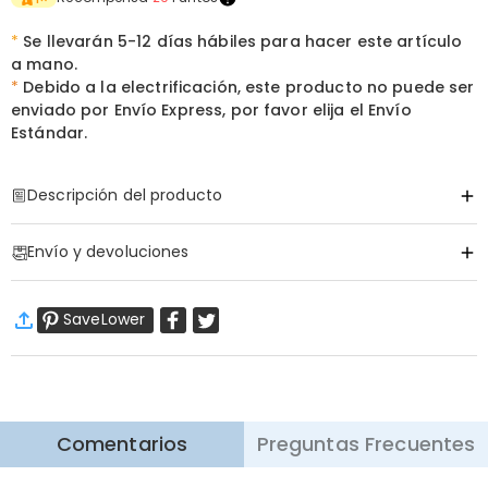
*
Se llevarán 5-12 días hábiles para hacer este artículo
a mano.
*
Debido a la electrificación, este producto no puede ser
enviado por Envío Express, por favor elija el Envío
Estándar.
Descripción del producto
Código de artículo
:
DRHL1734
Envío y devoluciones
Información básica
Fuente de Alimentación
:
Alimentado por USB
·
Envío Gratis
SaveLower
Envío Estándar
:
9-18
Días Laborables
$13.99 (Pedidos < $69.00)
Gratis (Pedidos > $69.00)
Envío Express
:
5-8
Días Laborables
$25.99 (Pedidos < $169.00)
Gratis (Pedidos > $169.00)
Saber más
Comentarios
Preguntas Frecuentes
·
Devolución de 60 Días