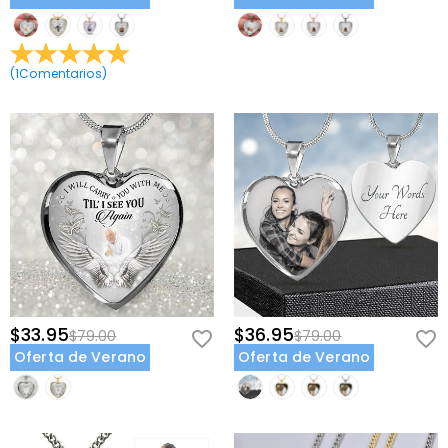
Dije de Piedra de Nacimiento:
Selecciona un color de piedra de
nacimiento según el mes de nacimiento para añadir un toque
personal brillante
(
1
Comentarios
)
Tamaño del Colgante:
Disponible en diferentes tamaños para
adaptarse a tu preferencia de visibilidad y comodidad
Cómo Hacerlo Tuyo:
Selecciona Tu Metal:
Elige plata para un look clásico de tonos fríos
u oro para un acabado cálido y atemporal.
Sube Tu Foto:
Selecciona una imagen clara y de alta calidad que
capture el momento o la persona que deseas atesorar. Asegúrate
de que la foto esté bien iluminada y enfocada para la mejor
calidad de impresión.
Elige Tu Piedra de Nacimiento:
Elige el color de piedra de nacimiento
que corresponda al mes de nacimiento de la persona en tu foto o
$33.95
$36.95
$79.00
$79.00
del destinatario del collar.
Oferta de Verano
Oferta de Verano
Elige Tu Tamaño:
Selecciona el tamaño del colgante que te
parezca adecuado—ya sea que prefieras un look sutil y delicado o
una exhibición más prominente.
Revisa Tus Detalles:
Verifica dos veces tu selección de foto, color