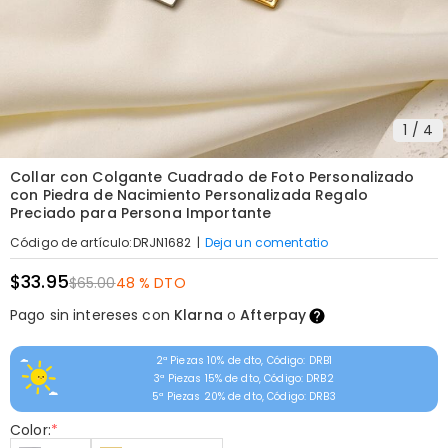
1
/
4
Collar con Colgante Cuadrado de Foto Personalizado
con Piedra de Nacimiento Personalizada Regalo
Preciado para Persona Importante
|
Deja un comentatio
Código de artículo
:
DRJN1682
$33.95
$65.00
48 % DTO
Pago sin intereses con
Klarna
o
Afterpay
2ª Piezas 10% de dto, Código: DRB1
3ª Piezas 15% de dto, Código: DRB2
5ª Piezas 20% de dto, Código: DRB3
Color:
*