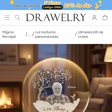
Página
Luz nocturna
Lámpara LED de
...
Principal
personalizada
cristal