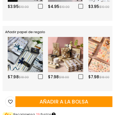
$3.95
$4.95
$3.95
$10.00
$10.00
$10.00
Añadir papel de regalo
$7.98
$7.98
$7.98
$18.00
$18.00
$18.00
AÑADIR A LA BOLSA
Recompensa
29
Puntos
1
×