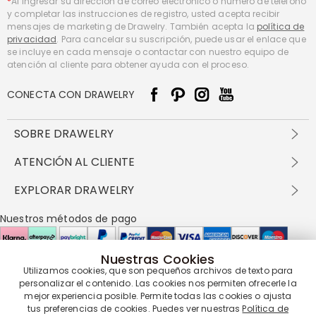
*
Al ingresar su dirección de correo electrónico o número de teléfono
y completar las instrucciones de registro, usted acepta recibir
mensajes de marketing de Drawelry. También acepta la
política de
privacidad
. Para cancelar su suscripción, puede usar el enlace que
se incluye en cada mensaje o contactar con nuestro equipo de
atención al cliente para obtener ayuda con el proceso.
CONECTA CON DRAWELRY
SOBRE DRAWELRY
Sobre nosotros
ATENCIÓN AL CLIENTE
Contacta con nosotros
Envío y entrega
EXPLORAR DRAWELRY
política de privacidad
Métodos de pago
Términos y condiciones
Drawelry Prime
Nuestros métodos de pago
Devolución en 60 días
Preguntas frecuentes
Programa de Recompensas
Cómo cuidar
Política de cookies
Nuestras Cookies
Utilizamos cookies, que son pequeños archivos de texto para
Nuestros socios de entrega
personalizar el contenido. Las cookies nos permiten ofrecerle la
mejor experiencia posible. Permite todas las cookies o ajusta
tus preferencias de cookies. Puedes ver nuestras
Política de