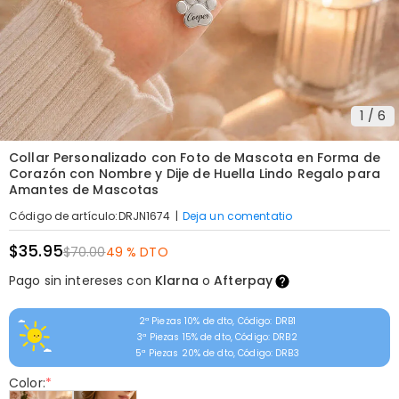
1
/
6
Collar Personalizado con Foto de Mascota en Forma de
Corazón con Nombre y Dije de Huella Lindo Regalo para
Amantes de Mascotas
|
Deja un comentatio
Código de artículo
:
DRJN1674
$35.95
$70.00
49 % DTO
Pago sin intereses con
Klarna
o
Afterpay
2ª Piezas 10% de dto, Código: DRB1
3ª Piezas 15% de dto, Código: DRB2
5ª Piezas 20% de dto, Código: DRB3
Color:
*