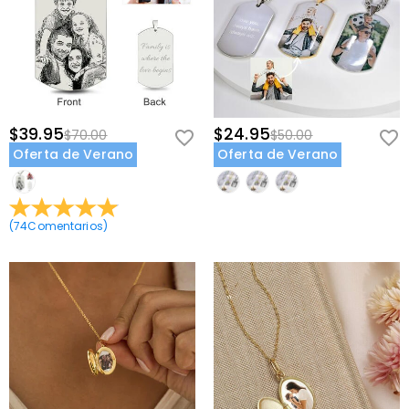
resolución de alta calidad para preservar cada detalle del rostro de
tu compañero.
Por Qué Este Regalo Destaca
A diferencia de las joyas de mascotas genéricas, este collar
combina una foto personalizada de tu mascota específica con un
$39.95
$24.95
$70.00
$50.00
dije de nombre personalizado, creando un recuerdo
Oferta de Verano
Oferta de Verano
verdaderamente único. No es solo una pieza de joyería, es un
recuerdo portátil que celebra tu vínculo único con tu amigo peludo.
Ya sea como regalo para un padre de mascota dedicado o como
(
74
Comentarios
)
recuerdo personal, este collar transforma a una mascota querida
en un tesoro íntimo que siempre llevarás contigo.
Recordatorio de Pedido
Los collares de mascotas personalizados requieren tiempo para
elaborar cuidadosamente e imprimir tu foto personalizada.
Recomendamos hacer el pedido con anticipación a cumpleaños,
días festivos u ocasiones especiales relacionadas con mascotas