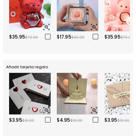
$35.95
$17.95
$35.95
$70.00
$40.00
$70.00
Añadir tarjeta regalo
$3.95
$4.95
$3.95
$10.00
$10.00
$10.00