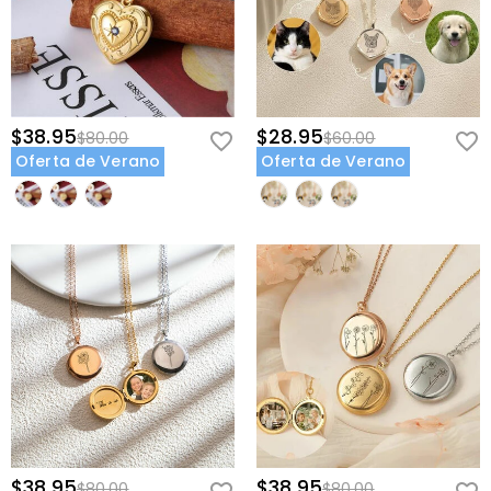
de mascota hoy y crea un recuerdo que celebre tu conexión única.
Información de collar
Material
:
Cobre
$38.95
$28.95
$80.00
$60.00
Oferta de Verano
Oferta de Verano
$38.95
$38.95
$80.00
$80.00