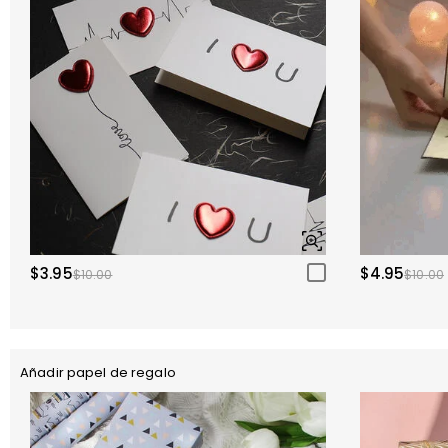
$3.95
$4.95
$10.00
$10.00
Añadir papel de regalo