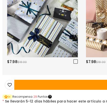
$7.98
$7.98
$18.00
$18.00
Recompensa
29
Puntos
1
×
*
Se llevarán
5-12 días hábiles para hacer este artículo a