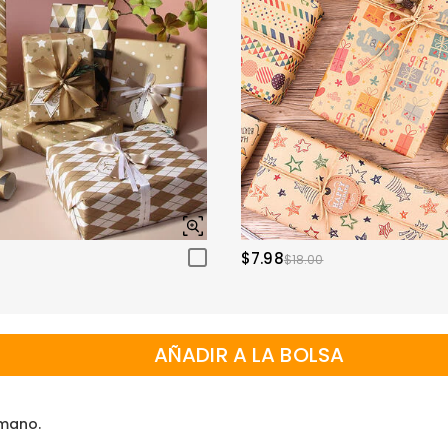
$7.98
$18.00
AÑADIR A LA BOLSA
 mano.