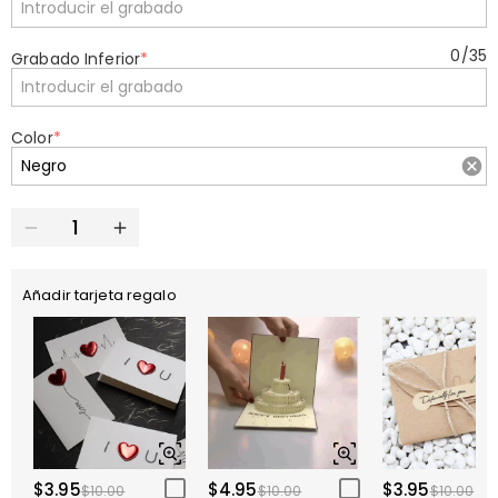
0
/
35
Grabado Inferior
*
Color
*
Añadir tarjeta regalo
$3.95
$4.95
$3.95
$10.00
$10.00
$10.00