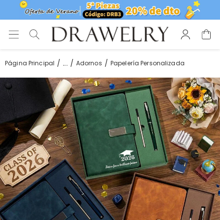
...
Página Principal
Adornos
Papelería Personalizada