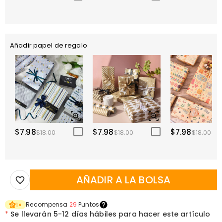
Añadir papel de regalo
$7.98
$7.98
$7.98
$18.00
$18.00
$18.00
AÑADIR A LA BOLSA
Recompensa
29
Puntos
1
×
*
Se llevarán
5-12 días hábiles para hacer este artículo