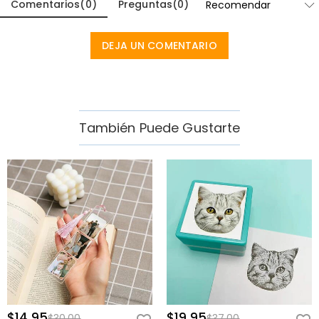
Comentarios
(
0
)
Preguntas
(
0
)
sueños, planes o recuerdos, recordará el aliento y el amor detrás del
regalo. Es un recuerdo que celebra silenciosamente tanto de dónde
viene como hacia dónde va.
DEJA UN COMENTARIO
Ella levanta la tapa de la caja de regalo y pasa sus dedos por su
nombre grabado en la portada del diario. Sonriendo suavemente,
destapa el bolígrafo a juego y escribe su primera nota, ya
imaginando las metas y los recuerdos que esperan llenar las
También Puede Gustarte
páginas por delante.
Ideal Para
Graduados:
un recuerdo personalizado para celebrar un nuevo
capítulo después de la escuela o la universidad.
Mejores Amigos:
un regalo significativo lleno de aliento para sueños
y metas futuras.
Compañeros de Trabajo:
un regalo de despedida o ascenso atento
para un nuevo viaje profesional.
Hijas:
un diario sentimental con su nombre y texto personalizado
inspirador.
$14.95
$19.95
$30.00
$37.00