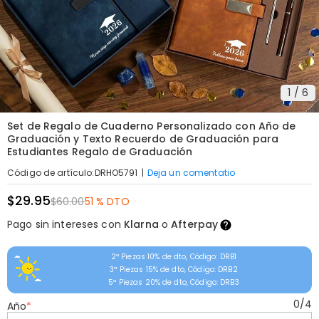
1
/
6
Set de Regalo de Cuaderno Personalizado con Año de
Graduación y Texto Recuerdo de Graduación para
Estudiantes Regalo de Graduación
|
Deja un comentatio
Código de artículo
:
DRHO5791
$29.95
$60.00
51 % DTO
Pago sin intereses con
Klarna
o
Afterpay
2ª Piezas 10% de dto, Código: DRB1
3ª Piezas 15% de dto, Código: DRB2
5ª Piezas 20% de dto, Código: DRB3
0
/
4
Año
*