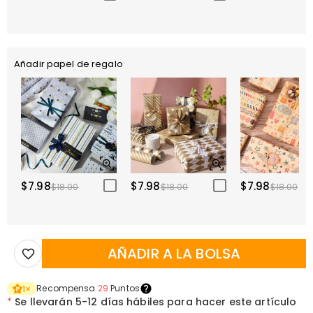
Añadir papel de regalo
$7.98
$7.98
$7.98
$18.00
$18.00
$18.00
AÑADIR A LA BOLSA
Recompensa
29
Puntos
1
×
*
Se llevarán
5-12 días hábiles para hacer este artículo