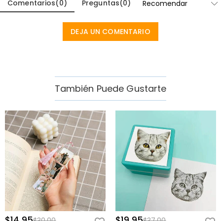
Comentarios
(
0
)
Preguntas
(
0
)
sueños, planes o recuerdos, recordará el aliento y el amor detrás del
regalo. Es un recuerdo que celebra silenciosamente tanto de dónde
viene como hacia dónde va.
DEJA UN COMENTARIO
Ella levanta la tapa de la caja de regalo y pasa sus dedos por su
nombre grabado en la portada del diario. Sonriendo suavemente,
destapa el bolígrafo a juego y escribe su primera nota, ya
imaginando las metas y recuerdos esperando llenar las páginas
También Puede Gustarte
por delante.
Ideal Para
Graduados:
un recuerdo personalizado para celebrar un nuevo
capítulo después de la escuela o la universidad.
Mejores Amigos:
un regalo significativo lleno de aliento para futuros
sueños y metas.
Compañeros de Trabajo:
un regalo considerado de despedida o
promoción para un nuevo camino profesional.
Hijas:
un regalo de diario sentimental con su nombre y texto
personalizado inspirador.
$14.95
$19.95
$30.00
$37.00