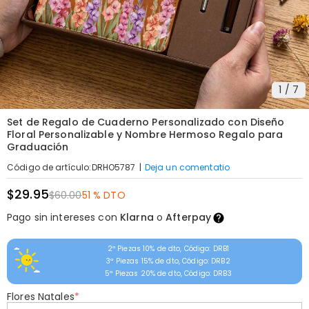
1
/
7
Set de Regalo de Cuaderno Personalizado con Diseño
Floral Personalizable y Nombre Hermoso Regalo para
Graduación
|
Deja un comentatio
Código de artículo
:
DRHO5787
$29.95
$60.00
51 % DTO
Pago sin intereses con
Klarna
o
Afterpay
2ª Piezas 10% de dto, Código: DRB1
3ª Piezas 15% de dto, Código: DRB2
5ª Piezas 20% de dto, Código: DRB3
Flores Natales
*