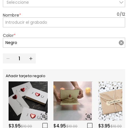
Seleccione
0
/
12
Nombre
*
Color
*
Añadir tarjeta regalo
$3.95
$4.95
$3.95
$10.00
$10.00
$10.00