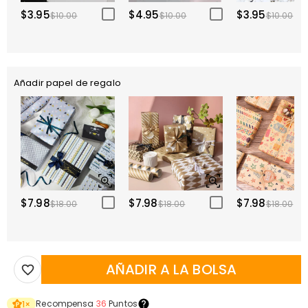
$3.95
$4.95
$3.95
$10.00
$10.00
$10.00
Añadir papel de regalo
$7.98
$7.98
$7.98
$18.00
$18.00
$18.00
AÑADIR A LA BOLSA
Recompensa
36
Puntos
1
×