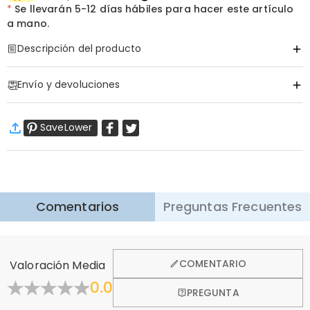
*
Se llevarán
5-12 días hábiles para hacer este artículo
a mano.
Descripción del producto
Código de artículo
:
DRAA0188
Envío y devoluciones
·
Envío Gratis
SaveLower
Envío Estándar
:
9-18
Días Laborables
$13.99 (Pedidos < $69.00)
Gratis (Pedidos > $69.00)
Envío Express
:
5-8
Días Laborables
$25.99 (Pedidos < $169.00)
Gratis (Pedidos > $169.00)
Saber más
Comentarios
Preguntas Frecuentes
·
Devolución de 60 Días
Queremos que se sienta cómodo y confiado al comprar,
por eso ofrecemos una política de devolución de 60 días.
COMENTARIO
Valoración Media
Aprender Más
0.0
PREGUNTA