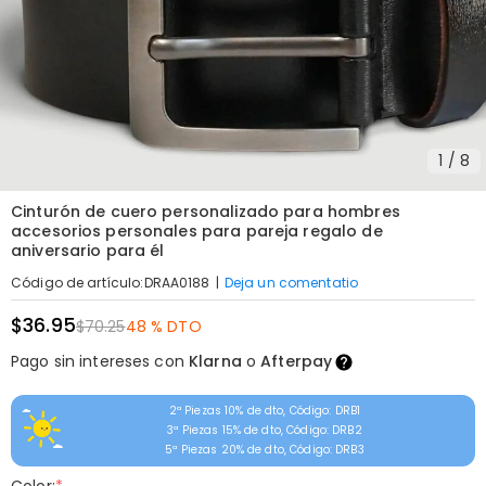
1
/
8
Cinturón de cuero personalizado para hombres
accesorios personales para pareja regalo de
aniversario para él
|
Deja un comentatio
Código de artículo
:
DRAA0188
$36.95
$70.25
48 % DTO
Pago sin intereses con
Klarna
o
Afterpay
2ª Piezas 10% de dto, Código: DRB1
3ª Piezas 15% de dto, Código: DRB2
5ª Piezas 20% de dto, Código: DRB3