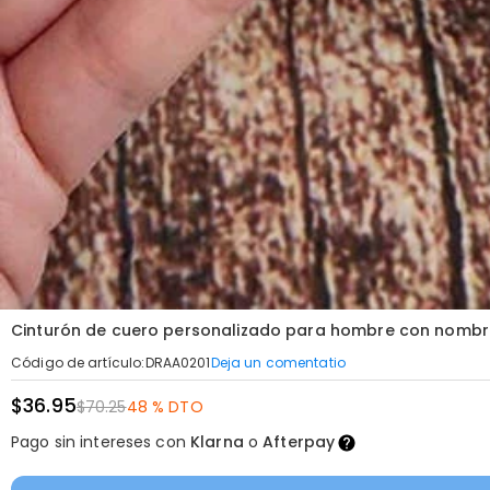
Cinturón de cuero personalizado para hombre con nombre
Deja un comentatio
Código de artículo
:
DRAA0201
$36.95
$70.25
48 % DTO
Pago sin intereses con
Klarna
o
Afterpay