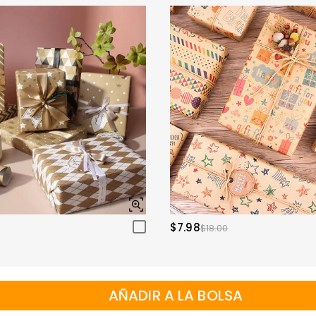
$7.98
$18.00
AÑADIR A LA BOLSA