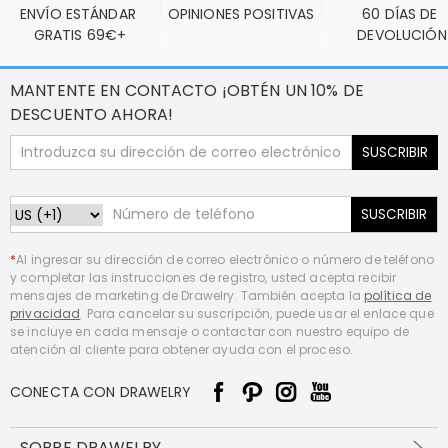
ENVÍO ESTÁNDAR 
OPINIONES POSITIVAS
60 DÍAS DE 
GRATIS 69€+
DEVOLUCIÓN
MANTENTE EN CONTACTO ¡OBTÉN UN 10% DE
DESCUENTO AHORA!
SUSCRIBIR
SUSCRIBIR
*
Al ingresar su dirección de correo electrónico o número de teléfono
y completar las instrucciones de registro, usted acepta recibir
mensajes de marketing de Drawelry. También acepta la
política de
privacidad
. Para cancelar su suscripción, puede usar el enlace que
se incluye en cada mensaje o contactar con nuestro equipo de
atención al cliente para obtener ayuda con el proceso.
CONECTA CON DRAWELRY
SOBRE DRAWELRY