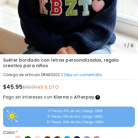
1
/
8
Suéter bordado con letras personalizadas, regalo
creativo para niños
|
Deja un comentatio
Código de artículo
:
DRAK0302
$45.95
$90.00
49 % DTO
Pago sin intereses con
Klarna
o
Afterpay
2ª Piezas 10% de dto, Código: DRB1
3ª Piezas 15% de dto, Código: DRB2
5ª Piezas 20% de dto, Código: DRB3
Color:
*