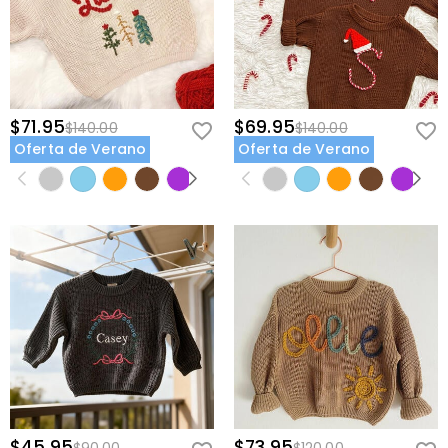
$71.95
$69.95
$140.00
$140.00
Oferta de Verano
Oferta de Verano
$45.95
$73.95