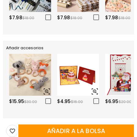
$7.98
$7.98
$7.98
$18.00
$18.00
$18.00
Añadir accesorios
$15.95
$4.95
$6.95
$30.00
$16.00
$20.00
AÑADIR A LA BOLSA