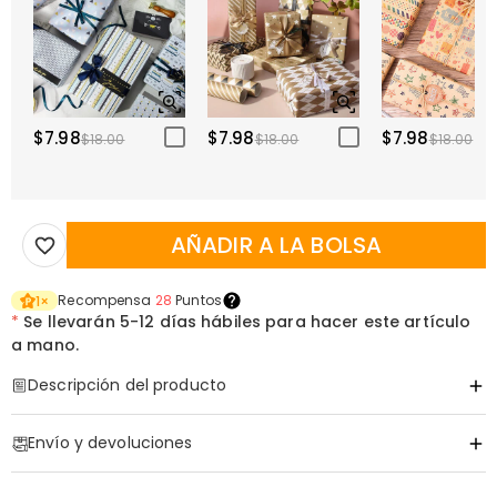
$7.98
$7.98
$7.98
$18.00
$18.00
$18.00
AÑADIR A LA BOLSA
Recompensa
28
Puntos
1
×
*
Se llevarán
5-12 días hábiles para hacer este artículo
a mano.
Descripción del producto
Código de artículo
:
DRHP1938
Envío y devoluciones
Información básica
Altura (cm)
:
30 cm
·
Envío Gratis