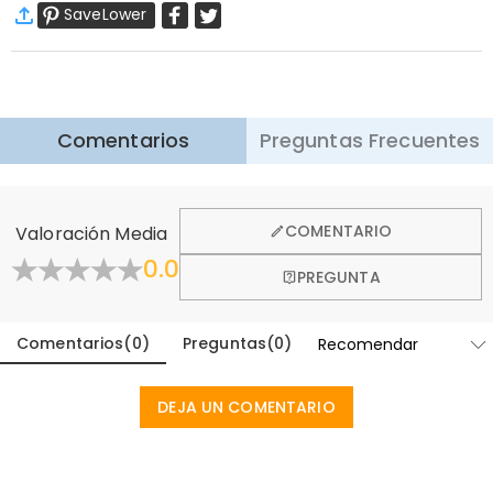
Ancho (cm)
:
30 cm
SaveLower
Envío Estándar
:
9-18
Días Laborables
$13.99 (Pedidos < $69.00)
Gratis (Pedidos > $69.00)
Envío Express
:
5-8
Días Laborables
$25.99 (Pedidos < $169.00)
Gratis (Pedidos > $169.00)
Saber más
Comentarios
Preguntas Frecuentes
·
Devolución de 60 Días
Queremos que se sienta cómodo y confiado al comprar,
por eso ofrecemos una política de devolución de 60 días.
COMENTARIO
Valoración Media
Aprender Más
0.0
PREGUNTA
Comentarios
(
0
)
Preguntas
(
0
)
DEJA UN COMENTARIO