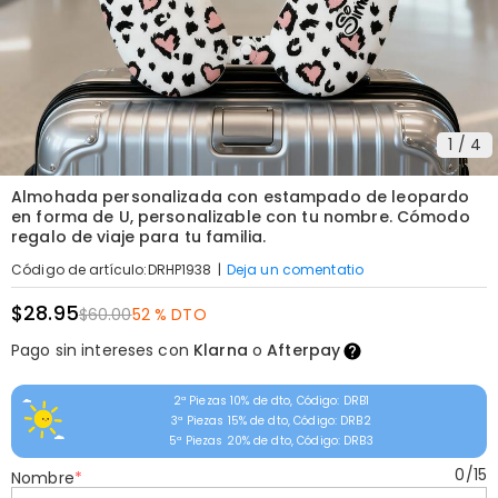
1
/
4
Almohada personalizada con estampado de leopardo
en forma de U, personalizable con tu nombre. Cómodo
regalo de viaje para tu familia.
|
Deja un comentatio
Código de artículo
:
DRHP1938
$28.95
$60.00
52 % DTO
Pago sin intereses con
Klarna
o
Afterpay
2ª Piezas 10% de dto, Código: DRB1
3ª Piezas 15% de dto, Código: DRB2
5ª Piezas 20% de dto, Código: DRB3
0
/
15
Nombre
*