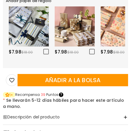
Añadir papel de regalo
$7.98
$7.98
$7.98
$18.00
$18.00
$18.00
AÑADIR A LA BOLSA
Recompensa
39
Puntos
1
×
*
Se llevarán
5-12 días hábiles para hacer este artículo
a mano.
Descripción del producto
Código de artículo
:
DRHO5714