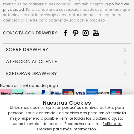
mensajes de marketing de Drawelry. También acepta la
política de
privacidad
. Para cancelar su suscripción, puede usar el enlace que
se incluye en cada mensaje o contactar con nuestro equipo de
atención al cliente para obtener ayuda con el proceso.
CONECTA CON DRAWELRY
SOBRE DRAWELRY
Sobre nosotros
ATENCIÓN AL CLIENTE
Contacta con nosotros
Envío y entrega
EXPLORAR DRAWELRY
política de privacidad
Métodos de pago
Términos y condiciones
Drawelry Prime
Nuestros métodos de pago
Devolución en 60 días
Preguntas frecuentes
Programa de Recompensas
Cómo cuidar
Política de cookies
Nuestras Cookies
Utilizamos cookies, que son pequeños archivos de texto para
Nuestros socios de entrega
personalizar el contenido. Las cookies nos permiten ofrecerle la
mejor experiencia posible. Permite todas las cookies o ajusta
tus preferencias de cookies. Puedes ver nuestras
Política de
Cookies
para más información.
Nuestra garantía de servicio