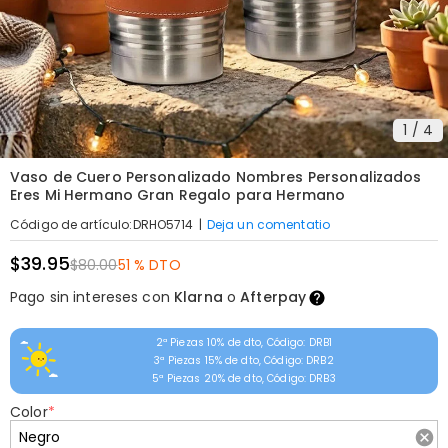
1
/
4
Vaso de Cuero Personalizado Nombres Personalizados
Eres Mi Hermano Gran Regalo para Hermano
|
Deja un comentatio
Código de artículo
:
DRHO5714
$39.95
$80.00
51 % DTO
Pago sin intereses con
Klarna
o
Afterpay
2ª Piezas 10% de dto, Código: DRB1
3ª Piezas 15% de dto, Código: DRB2
5ª Piezas 20% de dto, Código: DRB3
Color
*