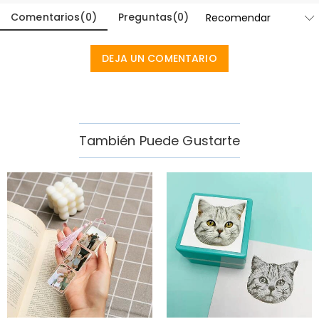
por delante. Cada vez que ella abra la portada para escribir
Comentarios
(
0
)
Preguntas
(
0
)
sueños, planes o recuerdos, recordará el aliento y el amor detrás del
regalo. Es un recuerdo que celebra silenciosamente tanto de dónde
viene como hacia dónde va.
DEJA UN COMENTARIO
Ella levanta la tapa de la caja de regalo y pasa sus dedos por su
nombre grabado en la portada del diario. Sonriendo suavemente,
destapa el bolígrafo a juego y escribe su primera nota, ya
imaginando las metas y recuerdos que esperan llenar las páginas
También Puede Gustarte
por delante.
Ideal Para
Graduados:
un recuerdo personalizado para celebrar un nuevo
capítulo después de la escuela o la universidad.
Mejores Amigos:
un regalo significativo lleno de aliento para sueños
y metas futuras.
Compañeros de Trabajo:
un regalo de despedida o promoción
considerado para un nuevo viaje profesional.
Hijas:
un regalo de diario sentimental con su nombre y texto
personalizado inspirador.