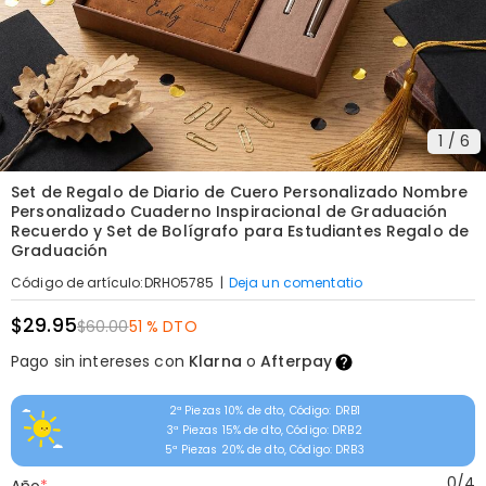
1
/
6
Set de Regalo de Diario de Cuero Personalizado Nombre
Personalizado Cuaderno Inspiracional de Graduación
Recuerdo y Set de Bolígrafo para Estudiantes Regalo de
Graduación
|
Deja un comentatio
Código de artículo
:
DRHO5785
$29.95
$60.00
51 % DTO
Pago sin intereses con
Klarna
o
Afterpay
2ª Piezas 10% de dto, Código: DRB1
3ª Piezas 15% de dto, Código: DRB2
5ª Piezas 20% de dto, Código: DRB3
0
/
4