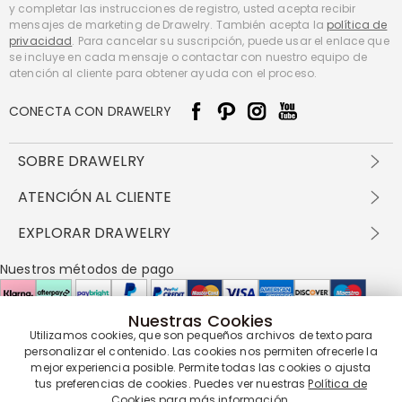
y completar las instrucciones de registro, usted acepta recibir
mensajes de marketing de Drawelry. También acepta la
política de
privacidad
. Para cancelar su suscripción, puede usar el enlace que
se incluye en cada mensaje o contactar con nuestro equipo de
atención al cliente para obtener ayuda con el proceso.
CONECTA CON DRAWELRY
SOBRE DRAWELRY
Sobre nosotros
ATENCIÓN AL CLIENTE
Contacta con nosotros
Envío y entrega
EXPLORAR DRAWELRY
política de privacidad
Métodos de pago
Términos y condiciones
Drawelry Prime
Nuestros métodos de pago
Devolución en 60 días
Preguntas frecuentes
Programa de Recompensas
Cómo cuidar
Política de cookies
Nuestras Cookies
Utilizamos cookies, que son pequeños archivos de texto para
Nuestros socios de entrega
personalizar el contenido. Las cookies nos permiten ofrecerle la
mejor experiencia posible. Permite todas las cookies o ajusta
tus preferencias de cookies. Puedes ver nuestras
Política de
Cookies
para más información.