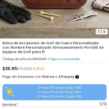
1
/
4
Bolsa de Accesorios de Golf de Cuero Personalizada
con Nombre Personalizado Almacenamiento Portátil de
Equipos de Golf para Él
|
Deja un comentatio
Código de artículo
:
DRHS0431
$36.95
$75.55
52 % DTO
Pago sin intereses con
Klarna
o
Afterpay
2ª Piezas 10% de dto, Código: DRB1
3ª Piezas 15% de dto, Código: DRB2
5ª Piezas 20% de dto, Código: DRB3
0
/
12
Nombre
*