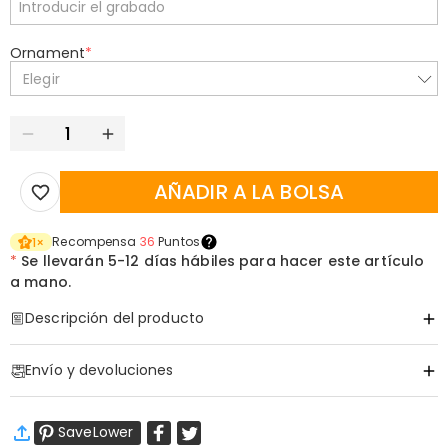
Ornament
*
Elegir
AÑADIR A LA BOLSA
Recompensa
36
Puntos
1
×
*
Se llevarán
5-12 días hábiles para hacer este artículo
a mano.
Descripción del producto
Código de artículo
:
DRHS0431
Envío y devoluciones
Eleva Cada Swing con un Legado en Sus Manos
Esto no es solo un organizador; es un tributo al hombre que
·
Envío Gratis
encuentra su paz en el campo de golf. Diseñado para el golfista
SaveLower
Envío Estándar
:
9-18
Días Laborables
que trata el green como su segundo hogar, este kit de cuero