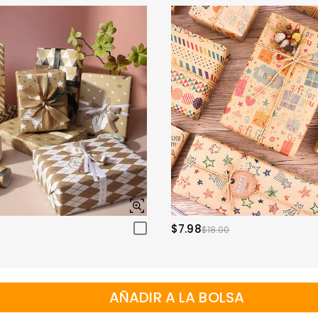
$7.98
$18.00
AÑADIR A LA BOLSA