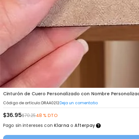
Cinturón de Cuero Personalizado con Nombre Personaliza
Deja un comentatio
Código de artículo
:
DRAA0212
$36.95
$70.25
48 % DTO
Pago sin intereses con
Klarna
o
Afterpay