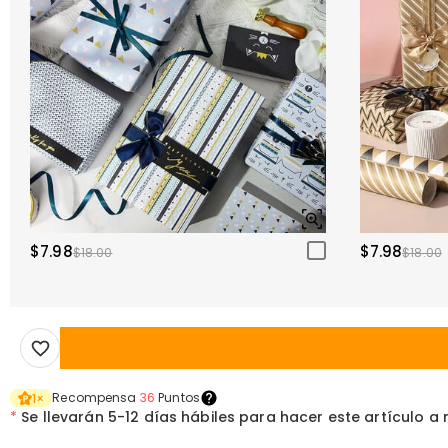
$7.98
$7.98
$18.00
$18.00
Recompensa
36
Puntos
1
×
*
Se llevarán
5-12 días hábiles para hacer este artículo a