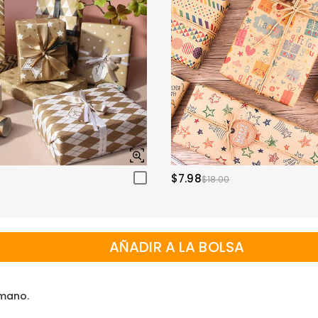
$7.98
$18.00
AÑADIR A LA BOLSA
 mano.